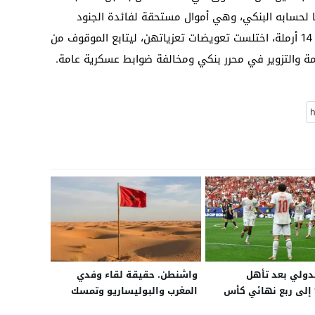
 لحسابه البنكي، وهي أموال مستحقة لفائدة الجنود
وأراملهم وأيتامهم، واستمع المحققون إلى 14 أرملة، اختلست تعويضات تعزياتهن، ليتابع الموقوف من
ة والتزوير في محرر بنكي ومخالفة ضوابط عسكرية عامة.
لدولي بعد تأهل
واشنطن. حقيقة لقاء وفدي
 إلى ربع نهائي كأس
المغرب والبوليساريو وتمسك
لمغرب لم يعد “مفاجأة”
أميركا بخيار الحكم الذاتي في