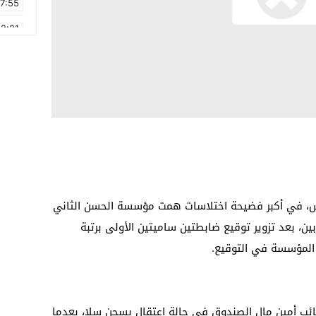
17:55
2:21
2:09
16:15
0:49
1:09
17:20
6:58
ميس، في أكبر فضيحة اختلاسات همت مؤسسة الحسن الثاني
بين، بعد تزوير توقيع ضابطتين ساميتين الأولى برتبة
 المؤسسة في التوقيع.
ب أمين مال الصندوق في حالة اعتقال بسجن سلا، بعدما