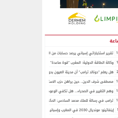
1
تقرير استخباراتي إسباني يرصد حسابات من الجزائر وأرقاما بـ”213+” ضمن حملة رقمية منظمة حرّضت على اقتحام سبتة
وكالة الطاقة الدولية: المغرب “قوة صاعدة” في سوق المعادن الاستراتيجية ال
هل يعلم “دونالد ترامب” أن مدينة العيون بدون ماء؟
1
مصطفى شرف الدين.. حين يراهن حزب الاستقلال على الكفاءة ويمنح الشباب ف
1
وهم التغيير في الصحراء… هل تكفي الوعود الفارغة لصناعة الواقع؟
1
ترامب في رسالة للملك محمد السادس: الحكم الذاتي هو الأساس الوحيد لحل ق
إينفاتينو: مونديال 2030 في المغرب وإسبانيا والبرتغال سيكون “الأجمل في التاريخ”