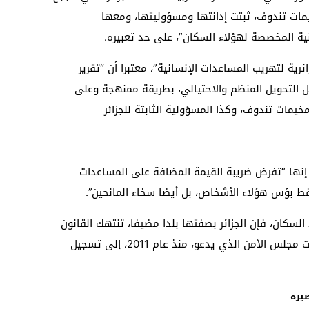
مات تندوف، ثبتت إدانتها ومسؤوليتها، ومعها
ية المخصصة لهؤلاء السكان”، على حد تعبيره.
ائرية لتهريب المساعدات الإنسانية”، معتبرا أن “تقرير
ل التحويل المنظم والاحتيالي، بطريقة ممنهجة وعلى
يمات تندوف، وكذا المسؤولية الثابتة للجزائر
ا إنها “تفرض ضريبة القيمة المضافة على المساعدات
 بؤس هؤلاء الأشخاص، بل أيضا سخاء المانحين”.
لسكان، فإن الجزائر بصفتها بلدا مضيفا، تنتهك القانون
الإنساني الدولي، وترفض تنفيذ أحكام قرارات مجلس الأمن الذي يدعو، منذ عام 2011، إلى تسجيل
يره