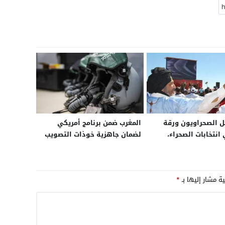
 الصحراويون ورقة
المغرب ضمن برنامج أمريكي
انتخابات الصحراء،
لضمان جاهزية خوذات التصويب
م منع رجال أعمال “التل”
الذكية لمقاتلات “إف-16” وتعزيز
ح؟
قدراتها القتالية حتى عام 2032
ية مشار إليها بـ
*