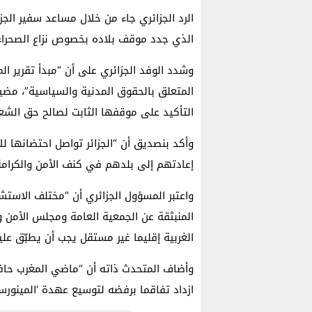
الرد الجزائري جاء من خلال مساعد سفير الجز
الذي جدد موقف بلاده بخصوص نزاع الصحراء ا
وشدد الوفد الجزائري على أن “مبدأ تقرير 
المتعلق بالحقوق المدنية والسياسية”، مضيفا
التأكيد على موقفها الثابت لصالح حق الشع
إعادتهم إلى بلدهم في كنف الأمن والكرام
واعتبر المسؤول الجزائري أن “مختلف الاستشار
المنبثقة عن الجمعية العامة ومجلس الأمن وم
الغربية إقليما غير مستقل يجب أن يطبّق علي
​وأضاف المتحدث ذاته أن “ماضي المغرب حافل
ازداد تفاقما برفضه لتوسيع عهدة ‘المينورسو