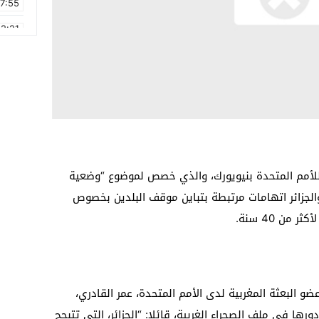
17:55
2:21
2:09
16:15
0:49
1:09
17:20
ة للأمم المتحدة بنيويورك، والذي خصص لموضوع “وضعية
6:58
والجزائر اتهامات مرتبطة بتباين موقف البلدين بخصوص
من 40 سنة.
ضو البعثة المغربية لدى الأمم المتحدة، عمر القادري،
ها في ملف الصحراء الغربية، قائلا: “الجزائر، التي تتبجح