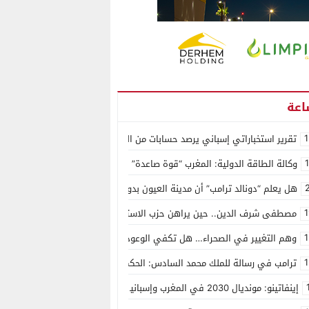
1
تقرير استخباراتي إسباني يرصد حسابات من الجزائر وأرقاما بـ”213+” ضمن حملة رقمية منظمة حرّضت على اقتحام سبتة
وكالة الطاقة الدولية: المغرب “قوة صاعدة” في سوق المعادن الاستراتيجية ال
هل يعلم “دونالد ترامب” أن مدينة العيون بدون ماء؟
1
مصطفى شرف الدين.. حين يراهن حزب الاستقلال على الكفاءة ويمنح الشباب ف
1
وهم التغيير في الصحراء… هل تكفي الوعود الفارغة لصناعة الواقع؟
1
ترامب في رسالة للملك محمد السادس: الحكم الذاتي هو الأساس الوحيد لحل ق
إينفاتينو: مونديال 2030 في المغرب وإسبانيا والبرتغال سيكون “الأجمل في التاريخ”