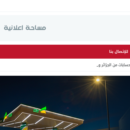
للإتصال بنا
سابات من الجزائر وأرقاما ب_