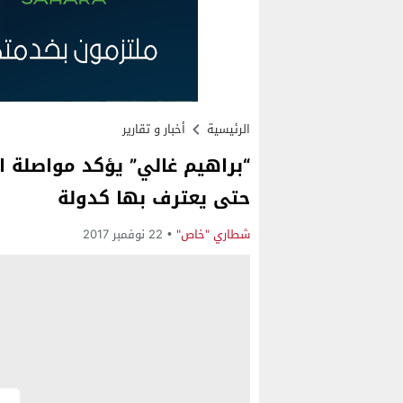
الرئيسية
أخبار و تقارير
“براهيم غالي” يؤكد مواصلة ال
حتى يعترف بها كدولة
شطاري "خاص"
22 نوفمبر 2017