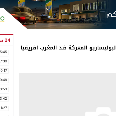
24 ساعة
بوليساريو المعركة ضد المغرب افريقيا
5:45
17:30
20:17
9:48
3:53
3:42
11:27