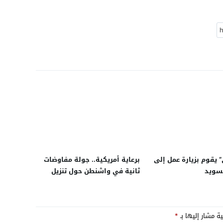
يقوم بزيارة عمل إلى
برعاية أمريكية.. جولة مفاوضات
سويد
ثانية في واشنطن حول تنزيل
الحكم الذاتي في الصحراء
بمشاركة وزراء خارجية المغرب،
الجزائر، موريتانيا وممثل جبهة
ية مشار إليها بـ
*
البوليساريو