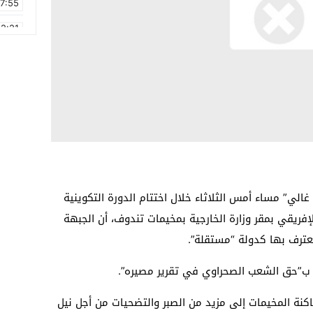
17:55
2:21
2:09
16:15
0:49
1:09
17:20
6:58
 غالي” مساء أمس الثلاثاء خلال اختتام الدورة التكوينية
لإفريقي بمقر وزارة الخارجية بمخيمات تندوف، أن الجبهة
عترف بها كدولة “مستقلة”.
ية ب”حق الشعب الصحراوي في تقرير مصيره”.
اكنة المخيمات إلى مزيد من الصبر والتضحيات من أجل نيل