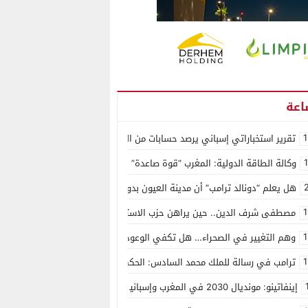
1
تقرير استخباراتي إسباني يرصد حسابات من الجزائر وأرقاما بـ”213+” ضمن حملة رقمية منظمة حرّضت على اقتحام سبتة
وكالة الطاقة الدولية: المغرب “قوة صاعدة” في سوق المعادن الاستراتيجية ال
هل يعلم “دونالد ترامب” أن مدينة العيون بدون ماء؟
1
مصطفى شرف الدين.. حين يراهن حزب الاستقلال على الكفاءة ويمنح الشباب ف
1
وهم التغيير في الصحراء… هل تكفي الوعود الفارغة لصناعة الواقع؟
1
ترامب في رسالة للملك محمد السادس: الحكم الذاتي هو الأساس الوحيد لحل ق
إينفاتينو: مونديال 2030 في المغرب وإسبانيا والبرتغال سيكون “الأجمل في التاريخ”