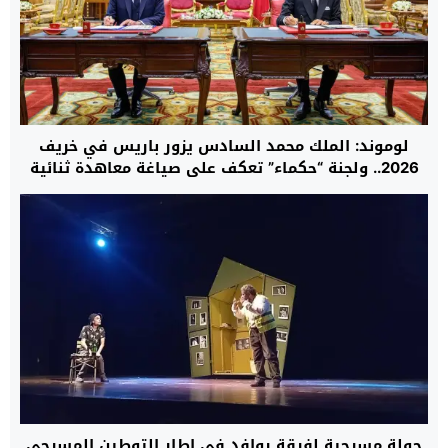
لوموند: الملك محمد السادس يزور باريس في خريف
2026.. ولجنة “حكماء” تعكف على صياغة معاهدة ثنائية
جديدة بين المغرب وفرنسا
جولة مسرحية لفرقة روافد في إطار التوطين المسرحي