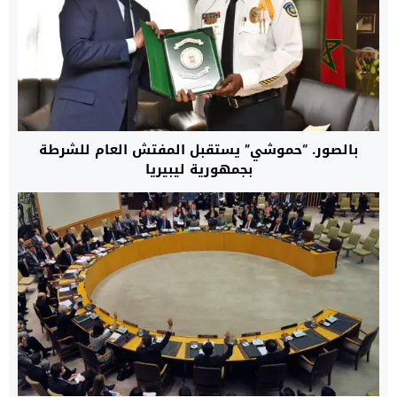
بالصور. “حموشي” يستقبل المفتش العام للشرطة
بجمهورية ليبيريا