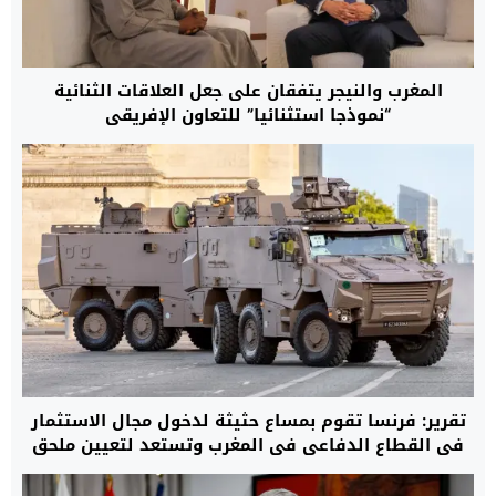
المغرب والنيجر يتفقان على جعل العلاقات الثنائية
“نموذجا استثنائيا” للتعاون الإفريقي
تقرير: فرنسا تقوم بمساع حثيثة لدخول مجال الاستثمار
في القطاع الدفاعي في المغرب وتستعد لتعيين ملحق
خاص بالمعدات العسكرية في سفارتها بالرباط