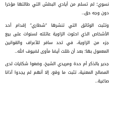
نسوي؛ لم تسلم من أيادي البطش التي طالتها مؤخرا
دون وجه حق..
وتثبت الوثائق التي تنشرها “شطاري” إقدام أحد
الأشخاص الذي احتوت الزاوية عائلته لسنوات على بيع
جزء من الزاوية، في تحد سافر للأعراف والقوانين
المعمول بها؛ بعد أن ظلت أيضا مأوى لضيوف الله..
جدير بالذكر أم حدة ومريدي الشيخ، وضعوا شكايات لدى
المصالح المعنية، تثبت ما وقع، إلا أنهم لم يجدوا آذانا
صاغية..