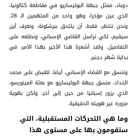
دوباد، ممثل جبهة البوليساريو في مقاطعة كتالونيا،
الذي عين مؤخرا، وهو واحد من المتهمين الـ 28.
ونحن ننتظر، فقط، أن يلتحق ببرشلونة، ونعرف أين
سيقيم، لكي نراسل القاضي الإسباني، ونطلعه على
التفاصيل. ولقد أشعرنا هذا الأخير بهذا الأمر، في
بداية شهر دجنبر.
وننسق مع القضاء الإسباني، أيضا، للقبض على محمد
الخداد، منسق جبهة البوليساريو مع بعثة المينورسو،
الذي يزور إسبانيا من حين إلى آخر، ولكن بهوية
مزورة غير هويته الحقيقية.
وما هي التحركات المستقبلية، التي
ستقومون بها على مستوى هذا