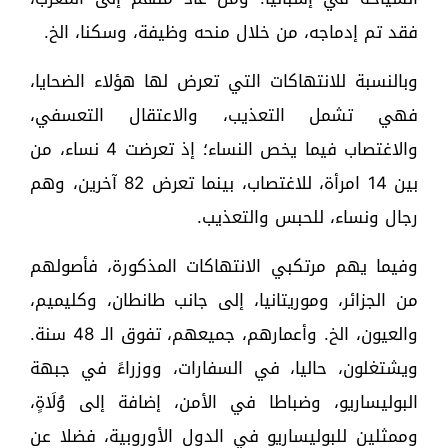
فقد تم إدماجه، من خلال منحه وظيفة، وسكنا، الخ.
وبالنسبة للانتهاكات التي تعرض لها هؤلاء الضحايا،
فهي تشمل التعذيب، والاعتقال التعسفي،
والاغتصاب فيما يخص النساء؛ إذ تعرضت 4 نساء، من
بين 14 امرأة، للاغتصاب، بينما تعرض 82 آخرين، وهم
رجال ونساء، للحبس والتعذيب.
وفيما يهم مرتكبي الانتهاكات المذكورة، فأصولهم
من الجزائر، وموريتانيا، إلى جانب طانطان، وكليميم،
والعيون، الخ. وأعمارهم، جميعهم، تفوق الـ 48 سنة.
ويشتغلون، حاليا، في السفارات، ووزراءً في جبهة
البوليساريو، وضباطا في الأمن، إضافة إلى وُلَاةٍ،
وممثلين للبوليساريو في الدول الأوروبية، فضلا عن