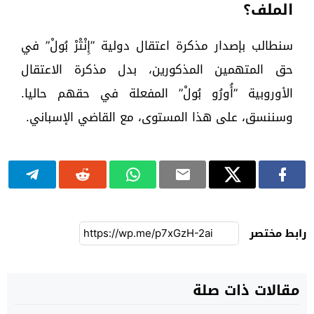
الملف؟
سنطالب بإصدار مذكرة اعتقال دولية ”إِنْتْرْ بُولْ” في
حق المتهمين المذكورين، بدل مذكرة الاعتقال
الأوروبية ”أُورُو بُولْ” المفعلة في حقهم حاليا.
وسننسق، على هذا المستوى، مع القاضي الإسباني.
رابط مختصر
مقالات ذات صلة