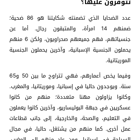
تتوفرون عليها؟
عدد الضحايا الذي تضمنته شكايتنا هو 86 ضحية؛
ضمنهم 14 امرأة، والمتبقون رجال. أما عن
جنسياتهم، فهم جميعهم صحراويون، ولكن 6 منهم
يحملون الجنسية الإسبانية، وآخرين يحملون الجنسية
الموريتانية.
وفيما يخص أعمارهم، فهي تتراوح ما بين 50 و65
سنة. ويوجدون حاليا في إسبانيا، وموريتانيا، والمغرب.
وكانوا يزاولون مهنا متعددة؛ منهم من كانوا
عسكريين في جبهة البوليساريو، وآخرين كانوا يعملون
في التعليم، والصحة، والخارجية، إلى جانب قطاعات
عمل أخرى. كما منهم من يشتغل، حاليا، في مجال
السياحة في إسبانيا. ومن عاد منهم إلى المغرب،