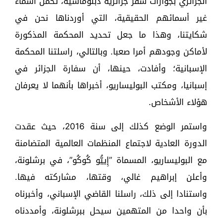
الجزائري بجوازات سفر جزائرية دبلوماسية، تحمل أسماءً
غير أسمائهم الحقيقية، التي أوردناها نحن في
شكايتنا، وهذا ما جعل تحديد المحكمة المذكورة
لأماكن وجودهم أمرا صعبا. وبالتالي، راسلتنا المحكمة
الإسبانية؛ وأفادت، حينها، أن سفارة الجزائر في
إسبانيا، ومكتب البوليساريو، أخبراها بأنهما لا يعرفان
هؤلاء الأشخاص.
واستمر الوضع كذلك إلى سنة 2016، حيث عقدت
الدورة العادية لاجتماع المنظمات العالمية المتضامنة
مع البوليساريو، المسماة ”إِييُّو كُوكُو”، في برشلونة،
وأعلن إبراهيم غالي، وقتها، مشاركته فيها.
واستنادا إلى ذلك، راسلنا القاضي الإسباني، وأخبرناه
بأن واحدا من المتهمين سيحل ببرشلونة، وأمددناه