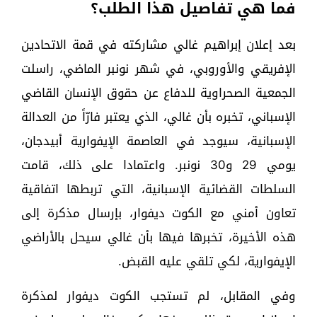
فما هي تفاصيل هذا الطلب؟
بعد إعلان إبراهيم غالي مشاركته في قمة الاتحادين
الإفريقي والأوروبي، في شهر نونبر الماضي، راسلت
الجمعية الصحراوية للدفاع عن حقوق الإنسان القاضي
الإسباني، تخبره بأن غالي، الذي يعتبر فارّاً من العدالة
الإسبانية، سيوجد في العاصمة الإيفوارية أبيدجان،
يومي 29 و30 نونبر. واعتمادا على ذلك، قامت
السلطات القضائية الإسبانية، التي تربطها اتفاقية
تعاون أمني مع الكوت ديفوار، بإرسال مذكرة إلى
هذه الأخيرة، تخبرها فيها بأن غالي سيحل بالأراضي
الإيفوارية، لكي تلقي عليه القبض.
وفي المقابل، لم تستجب الكوت ديفوار لمذكرة