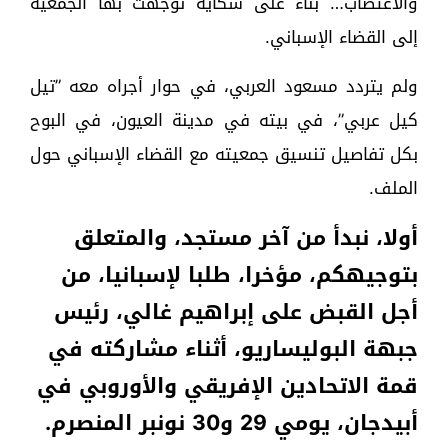
والاغتصاب… بناء على شكاية توجهت بها الجمعية
إلى القضاء الإسباني.
ولم يتردد مسعود العربي، في حوار أجراه معه ”تيل
كيل عربي”، في بيته في مدينة العيون، في البوح
بكل تفاصيل تنسيق جمعيته مع القضاء الإسباني حول
الملف.
أولا، نبدأ من آخر مستجد، والمتعلق
بتوجيهكم، مؤخرا، طلبا لإسبانيا، من
أجل القبض على إبراهيم غالي، رئيس
جبهة البوليساريو، أثناء مشاركته في
قمة الاتحادين الإفريقي والأوروبي في
أبيدجان، يومي 29 و30 نونبر المنصرم.