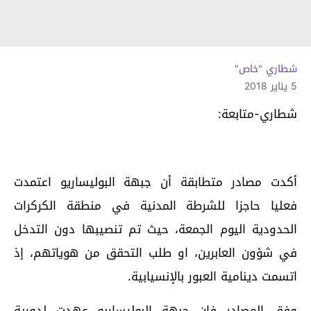
شطاري "خاص"
5 يناير 2018
شطاري-متابعة:
أكدت مصادر متطابقة أن جبهة البوليساريو اعتمدت
فعليا حاجزا للشرطة المدنية في منطقة الكركرات
الحدودية اليوم الجمعة، حيث تم تنصيبها دون التدخل
في شؤون العابرين، او طلب التحقق من هوياتهم، إذ
اتسمت دينامية العبور بالإنسيابية.
وفق المصادر فإن جبهة البوليساريو عهدت لدورية