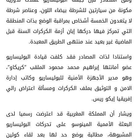
مكونة من سيارتين للشرطة بيضاء اللون، وعناصر شرطة
لا يتعدون الخمسة أشخاص بمراقبة الوضع بذات المنطقة
التي تمركز فيها دركها إبان أزمة الكركرات السنة قبل
الماضية غير بعيد عند منتهى الطريق المعبدة.
واستنادا لذات المصادر فقد كلفت قيادة البوليساريو
عضو أمانتها إبراهيم محمد محمود الملقب “كريكاو”،
وهو مدير الأجهزة الأمنية للبوليساريو وكاتب إدارة
الامن و التوثيق بملف الكركرات ومسألة اعتراض رالي
إفريقيا إيكو ريس.
ويشار أن المملكة المغربية قد اعترضت رسميا لدى
البعثة الأممية المينوسو على تحركات البوليساريو
المشبوهة، مطالبة بوضع حد لها بعد لقاء كولين