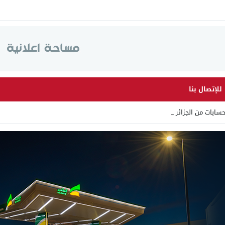
للإتصال بنا
سابات من الجزائر وأرقاما ب_