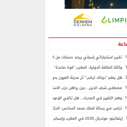
1
تقرير استخباراتي إسباني يرصد حسابات من الجزائر وأرقاما بـ”213+” ضمن حملة رقمية منظمة حرّضت على اقتحام سبتة
وكالة الطاقة الدولية: المغرب “قوة صاعدة” في سوق المعادن الاستراتيجية ال
هل يعلم “دونالد ترامب” أن مدينة العيون بدون ماء؟
1
مصطفى شرف الدين.. حين يراهن حزب الاستقلال على الكفاءة ويمنح الشباب ف
1
وهم التغيير في الصحراء… هل تكفي الوعود الفارغة لصناعة الواقع؟
1
ترامب في رسالة للملك محمد السادس: الحكم الذاتي هو الأساس الوحيد لحل ق
إينفاتينو: مونديال 2030 في المغرب وإسبانيا والبرتغال سيكون “الأجمل في التاريخ”