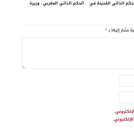
حكم الذاتي المُحينة في
الحكم الذاتي المغربي.. وزيرة
ة.. مفاوضات مغربية –
خارجية فنلندا تستعد لزيارة
مباشرة بحضور دي
الرباط الأحد لمناقشة قضية
في السفارة الأمريكية
الصحراء وتعزيز العلاقات التجارية
ية مشار إليها بـ
*
ول ملف الصحراء غدا
لإلكتروني.
لإلكتروني.