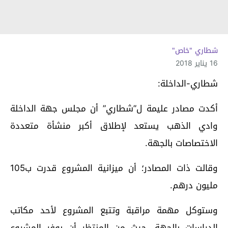
شطاري "خاص"
16 يناير 2018
شطاري-الداخلة:
أكدت مصادر عليمة ل”شطاري” أن مجلس جهة الداخلة
وادي الذهب يستعد لإطلاق أكبر منشأة متعددة
الاختصاصات بالجهة.
وقالت ذات المصادر؛ أن ميزانية المشروع قدرت ب105
مليون درهم.
وستوكل مهمة مراقبة وتتبع المشروع لأحد مكاتب
الدراسات بالجهة، حيث من المنتظر أن يوفر المشروع