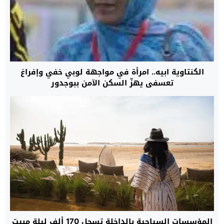
الكنتاوية ابيه.. امرأة في مواجهة لوبي خفي وإفراغ
تعسفي يهزّ السكن الآمن ببوجدور
المؤسسات السياحية بالداخلة تسجل 170 ألف ليلة مبيت