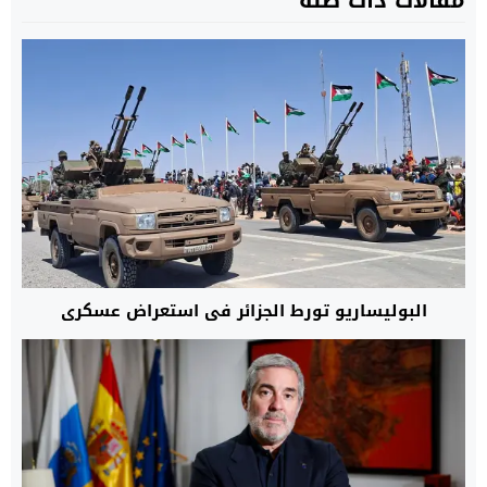
مقالات ذات صلة
البوليساريو تورط الجزائر في استعراض عسكري