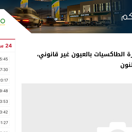
24 ساعة
 الطاكسيات بالعيون غير قانوني،
5:45
نون
17:30
20:17
9:48
3:53
3:42
11:27