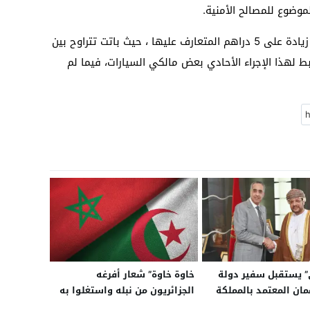
وضوع للمصالح الأمنية.
جدير بالذكر،أن تسعيرة سيارات الأجرة عرفت زيادة على 5 دراهم المتعارف عليها ، حيث باتت تتراوح بين
 انضبط لهذا الإجراء الأحادي بعض مالكي السيارات، فيما لم
 يستقبل سفير دولة
خاوة خاوة” شعار أفرغه
ان المعتمد بالمملكة
الجزائريون من نبله واستغلوا به
طيبة المغاربة لنفث سمومهم