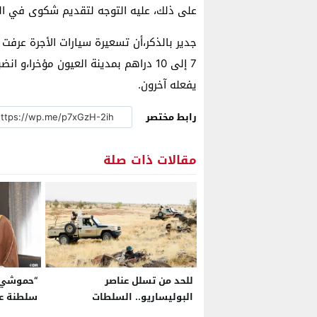
على ذلك، عليه التوجه لتقديم شكوى في الم
7 إلى 10 دراهم بمدينة العيون مؤخرا،و
يفعله آخرون.
رابط مختصر
مقالات ذات صلة
للحد من تسلل عناصر
“حموشي”
البوليساريو.. السلطات
سلطنة عم
الموريتانية تمهل المنقبين على
المغربية