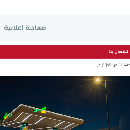
للإتصال بنا
سابات من الجزائر وأرقاما ب_