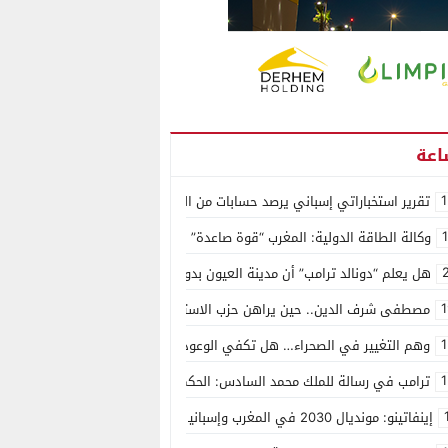
1
تقرير استخباراتي إسباني يرصد حسابات من الجزائر وأرقاما بـ”213+” ضمن حملة رقمية منظمة حرّضت على اقتحام سبتة
وكالة الطاقة الدولية: المغرب “قوة صاعدة” في سوق المعادن الاستراتيجية ال
هل يعلم “دونالد ترامب” أن مدينة العيون بدون ماء؟
1
مصطفى شرف الدين.. حين يراهن حزب الاستقلال على الكفاءة ويمنح الشباب ف
1
وهم التغيير في الصحراء… هل تكفي الوعود الفارغة لصناعة الواقع؟
1
ترامب في رسالة للملك محمد السادس: الحكم الذاتي هو الأساس الوحيد لحل ق
إينفاتينو: مونديال 2030 في المغرب وإسبانيا والبرتغال سيكون “الأجمل في التاريخ”