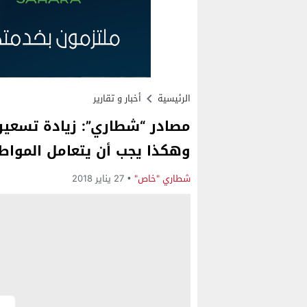
الرئيسية
أخبار و تقارير
مصادر “شطاري”: زيادة تسعيرة
وهكذا يجب أن يتعامل المواط
شطاري "خاص"
27 يناير 2018