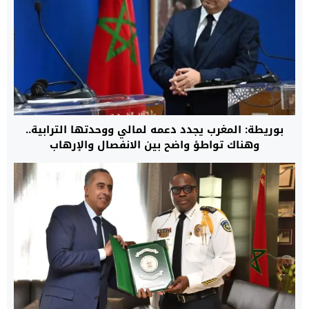
بوريطة: المغرب يجدد دعمه لمالي ووحدتها الترابية..
وهناك تواطؤ واضح بين الانفصال والإرهاب