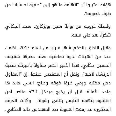
هؤلاء اعتبروا أن “اتهامه ما هو إلى تصفية لحسابات من
طرف خصومه”.
ولحظة خروجه من بوابة سجن بويزكارن، سجد الجكاني
شكراً، بعد طي ملفه.
وقبل النطق بالحكم شهر فبراير من العام 2017، نظمت
عدد من الهيئات ندوة تضامنية معه، حضرها شقيقه،
الحسين جكاني، هذا الأخير اتهم مقاولاً بـ”فبركة قضية
الارتشاء لأخيه”، ونقل أخ المهندس حينها، إن “المقاول
دخل مكتبه ورمى ظرفا فوقه وصاح: السي خالد ها
واحد الأمانة. قبل أن يخرج ويدخل ثلاثة عناصر أمن
اعتقلوه بتهمة التلبس بتلقي رشوة”. وكانت الغرفة
المذكورة قد رفعت العقوبة ضد المهندس خالد الجكاني،