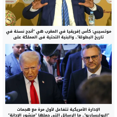
موتسيبي: كأس إفريقيا في المغرب هي “أنجح نسخة في
تاريخ البطولة”.. والبنية التحتية في المملكة على
“مستوى عالمي”
الإدارة الأمريكية تتفاعل لأول مرة مع هجمات
“البوليساريو”.. ما الرسائل التي حملها “منشور الإدانة”