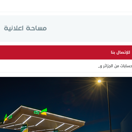
للإتصال بنا
سابات من الجزائر وأرقاما ب_