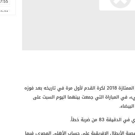
17:55
2:21
2:09
16:15
0:49
1:09
17:20
6:58
توج الوداد البيضاوي بلقب الكأس الافريقية الممتازة 2018 لكرة القدم لأول مرة في تاريخه بعد فوزه
، في المباراة التي جمعت بينهما اليوم السبت على
لبيضاء.
ة 83 من ضربة خطأ.
عصبة الأبطال الافريقية على حساب الأهلي المصري، فيما