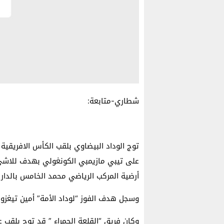
شطاري-متابعة:
على تيبي مازيمبي الكونغولي بهدف للاشيء
أرضية المركب الرياضي محمد الخامس بالدار ا
وسجل هدف الفوز “لوداد الأمة” أمين تيغزوي في الدقيق
وكان فريق “القلعة الحمراء ” قد توج بلقب 