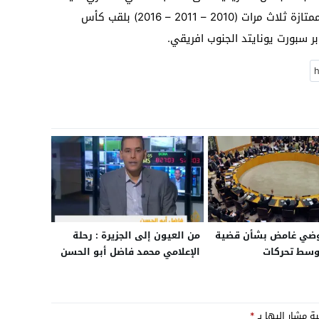
أحرز مازيمبي الذي سبق له الفوز بالكأس الممتازة ثلاث مرات (2010 – 2011 – 2016) بلقب كأس
ر سبورت يونايتد الجنوب افريقي.
وضي غامض بشأن قضية
من العيون إلى الجزيرة : رحلة
لصحراء وسط تحركات
الإعلامي محمد فاضل أبو الحسن
ة متسارعة
ية مشار إليها بـ
*