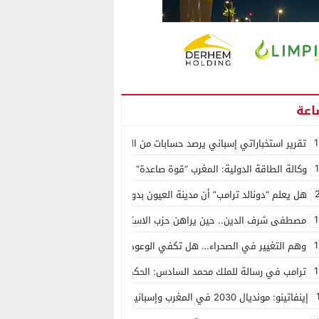
1
تقرير استخباراتي إسباني يرصد حسابات من الجزائر وأرقاما بـ”213+” ضمن حملة رقمية منظمة حرّضت على اقتحام سبتة
وكالة الطاقة الدولية: المغرب “قوة صاعدة” في سوق المعادن الاستراتيجية ال
هل يعلم “دونالد ترامب” أن مدينة العيون بدون ماء؟
1
مصطفى شرف الدين.. حين يراهن حزب الاستقلال على الكفاءة ويمنح الشباب ف
1
وهم التغيير في الصحراء… هل تكفي الوعود الفارغة لصناعة الواقع؟
1
ترامب في رسالة للملك محمد السادس: الحكم الذاتي هو الأساس الوحيد لحل ق
إينفاتينو: مونديال 2030 في المغرب وإسبانيا والبرتغال سيكون “الأجمل في التاريخ”