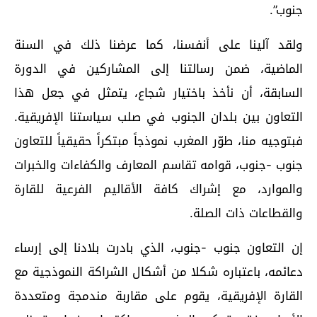
جنوب”.
ولقد آلينا على أنفسنا، كما عرضنا ذلك في السنة
الماضية، ضمن رسالتنا إلى المشاركين في الدورة
السابقة، أن نأخذ باختيار شجاع، يتمثل في جعل هذا
التعاون بين بلدان الجنوب في صلب سياستنا الإفريقية.
فبتوجيه منا، طوّر المغرب نموذجاً مبتكراً حقيقياً للتعاون
جنوب -جنوب، قوامه تقاسم المعارف والكفاءات والخبرات
والموارد، مع إشراك كافة الأقاليم الفرعية للقارة
والقطاعات ذات الصلة.
إن التعاون جنوب -جنوب، الذي بادرت بلادنا إلى إرساء
دعائمه، باعتباره شكلا من أشكال الشراكة النموذجية مع
القارة الإفريقية، يقوم على مقاربة مندمجة ومتعددة