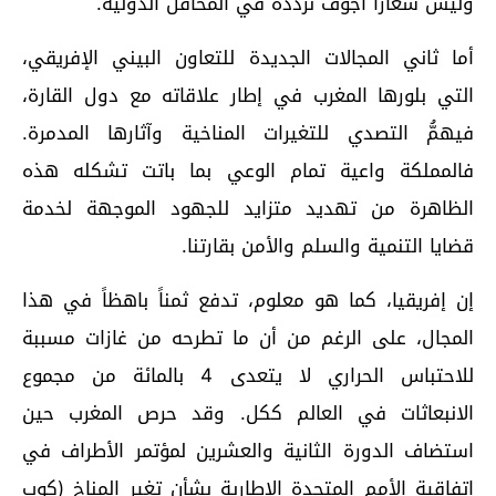
وليس شعاراً أجوف نردده في المحافل الدولية.
أما ثاني المجالات الجديدة للتعاون البيني الإفريقي،
التي بلورها المغرب في إطار علاقاته مع دول القارة،
فيهمُّ التصدي للتغيرات المناخية وآثارها المدمرة.
فالمملكة واعية تمام الوعي بما باتت تشكله هذه
الظاهرة من تهديد متزايد للجهود الموجهة لخدمة
قضايا التنمية والسلم والأمن بقارتنا.
إن إفريقيا، كما هو معلوم، تدفع ثمناً باهظاً في هذا
المجال، على الرغم من أن ما تطرحه من غازات مسببة
للاحتباس الحراري لا يتعدى 4 بالمائة من مجموع
الانبعاثات في العالم ككل. وقد حرص المغرب حين
استضاف الدورة الثانية والعشرين لمؤتمر الأطراف في
اتفاقية الأمم المتحدة الإطارية بشأن تغير المناخ (كوب