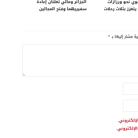
جوي نحو ورزازات
الجزائر ومالي تعلنان إعادة
يتعزز بثلاث رحلات
سفيريهما وفتح المجالين
من باريس
الجويين بين البلدين بعد أكثر من
عام على اندلاع الأزمة
الدبلوماسية بينهما
ية مشار إليها بـ
*
لإلكتروني.
لإلكتروني.