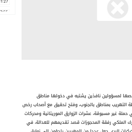
11:27
17:55
2:21
2:09
16:15
0:49
1:09
17:20
 رخصها لمسؤولين نافذين يشتبه في دخولها مناطق
ة التهريب بمناطق بالجنوب، وفتح تحقيق مع أصحاب رخص
ي حملة غير مسبوقة، عشرات الزوارق الموريتانية ومحركات
رك الملكي رفقة المحجوزات قصد تقديمهم للعدالة، في
ركرات البري جعل عددا من المهربين يلجؤون إلى زوارق