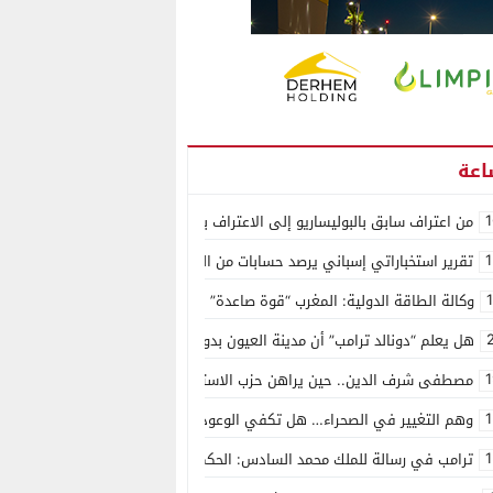
1
من اعتراف سابق بالبوليساريو إلى الاعتراف بسيادة المغرب على الصحراء.. كول
1
تقرير استخباراتي إسباني يرصد حسابات من الجزائر وأرقاما بـ”213+” ضمن حملة رقمية منظمة حرّضت على اقتحام سبتة
وكالة الطاقة الدولية: المغرب “قوة صاعدة” في سوق المعادن الاستراتيجية ال
هل يعلم “دونالد ترامب” أن مدينة العيون بدون ماء؟
1
مصطفى شرف الدين.. حين يراهن حزب الاستقلال على الكفاءة ويمنح الشباب ف
1
وهم التغيير في الصحراء… هل تكفي الوعود الفارغة لصناعة الواقع؟
1
ترامب في رسالة للملك محمد السادس: الحكم الذاتي هو الأساس الوحيد لحل ق