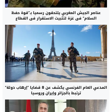
عناصر الجيش المغربي يلتحقون رسميا بـ”قوة حفظ
السلام” في غزة لتثبيت الاستقرار في القطاع
المدعي العام الفرنسي يكشف عن 8 قضايا “إرهاب دولة”
ترتبط بالجزائر وإيران وروسيا