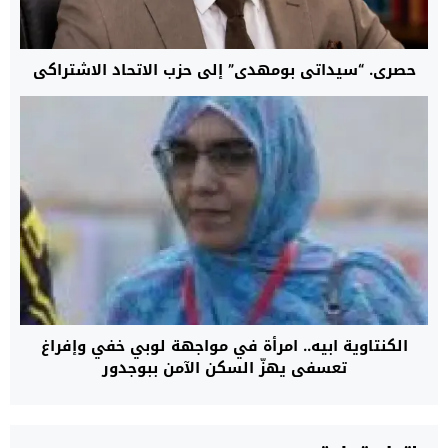
حصري. “سيداتي بومهدي” إلى حزب الاتحاد الاشتراكي
الكنتاوية ابيه.. امرأة في مواجهة لوبي خفي وإفراغ
تعسفي يهزّ السكن الآمن ببوجدور