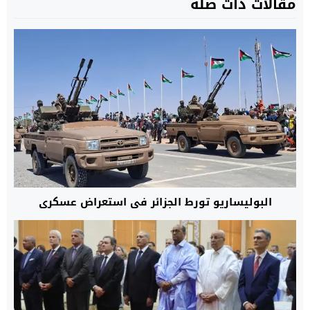
مقالات ذات صلة
البوليساريو تورط الجزائر في استعراض عسكري