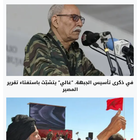
في ذكرى تأسيس الجبهة. “غالي” يتشبّث باستفتاء تقرير
المصير