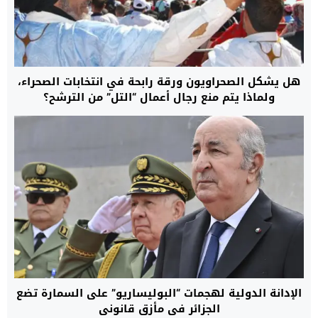
هل يشكل الصحراويون ورقة رابحة في انتخابات الصحراء،
ولماذا يتم منع رجال أعمال “التل” من الترشح؟
الإدانة الدولية لهجمات “البوليساريو” على السمارة تضع
الجزائر في مأزق قانوني