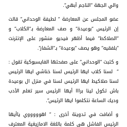
والي الجهة “الناجم أبهي”.
عضو المجلس عن المعارضة ” لطيفة الوحداني” قالت
إن الرئيس “بوعيدة” و صف المعارضة بـ”الكلاب” و
“الصلاكط” فيما أظهر فيديو منشور على الإنترنت
“بلفقيه” وهو يصف “بوعيدة” بـ”الشفار”.
و كتبت “الوحداني” على صفحتها الفايسبوكية تقول :
” لسنا كلاب ايها الرئيس لسنا خناشي ايها الرئيس
لسنا صلاكيط ايها الرئيس لسنا في منزل ال بوعيدة
باش تكول لينا برااا أيها الرئيس سير تعلم الأدب
وديك الساعة نتكلموا ايها الرئيس”.
و أضافت في تدوينة أخرى : ” اهوووووي ياأيها
الرئيس الفاشل هي كلمة باللغة الامازيغية المعترف