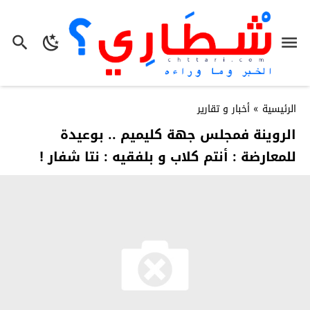
الرئيسية
»
أخبار و تقارير
الروينة فمجلس جهة كليميم .. بوعيدة
للمعارضة : أنتم كلاب و بلفقيه : نتا شفار !