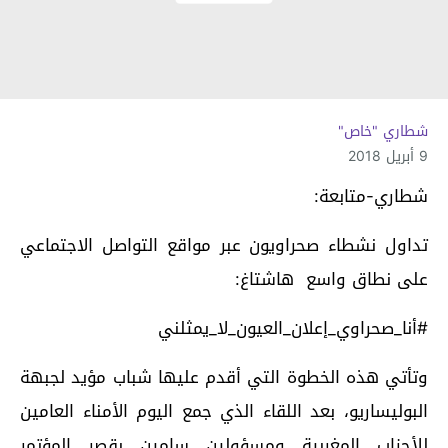
شطاري "خاص"
9 أبريل 2018
شطاري-متابعة:
تداول نشطاء صحراويون عبر مواقع التواصل الاجتماعي
على نطاق واسع هاشتاغ:
#أنا_صحراوي_إعلان_العيون_لا_يمثلني
وتأتي هذه الخطوة التي أقدم عليها شباب مؤيد لجبهة
البوليساريو، بعد اللقاء الذي جمع اليوم الأمناء العامين
للأحزاب المغربية ومسؤولين سامين بقصر المؤتمر