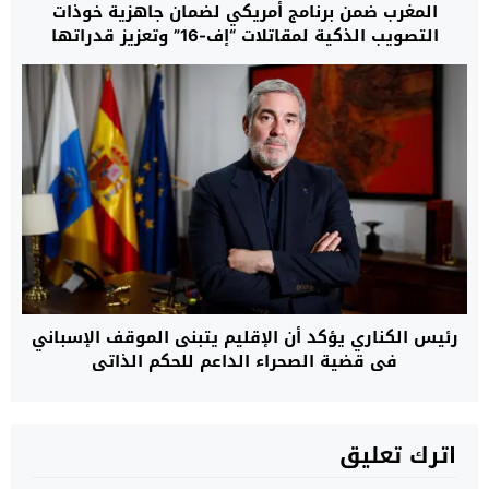
المغرب ضمن برنامج أمريكي لضمان جاهزية خوذات
التصويب الذكية لمقاتلات “إف-16” وتعزيز قدراتها
القتالية حتى عام 2032
رئيس الكناري يؤكد أن الإقليم يتبنى الموقف الإسباني
في قضية الصحراء الداعم للحكم الذاتي
اترك تعليق