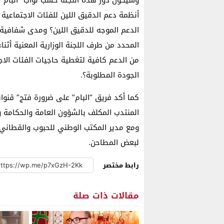
وسيكون دور هذه اللجنة حسب نواب “البام”
أنظمة دعم الدقيق اللين للفئات الاجتماعية
الدعم الموجه للدقيق اللين؟ ومدى شفافية م
المحدد من طرف اللجنة الوزارية المعنية أثنا
من الدعم كافية لتغطية حاجيات الفئات الا
الجودة المطلوبة؟.
كما أكد فريق “البام” على ضرورة فتج” قنوات
المنتدب المكلف بالشؤون العامة والحكامة ووز
ومع مدير المكتب الوطني للحبوب والقطاني و
لبعض المطاحن.
رابط مختصر
مقالات ذات صلة