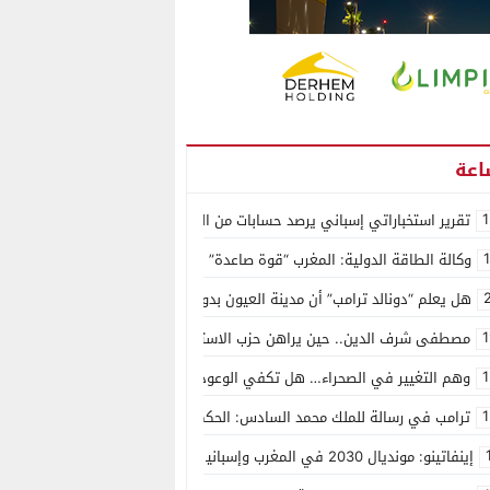
1
تقرير استخباراتي إسباني يرصد حسابات من الجزائر وأرقاما بـ”213+” ضمن حملة رقمية منظمة حرّضت على اقتحام سبتة
وكالة الطاقة الدولية: المغرب “قوة صاعدة” في سوق المعادن الاستراتيجية ال
هل يعلم “دونالد ترامب” أن مدينة العيون بدون ماء؟
1
مصطفى شرف الدين.. حين يراهن حزب الاستقلال على الكفاءة ويمنح الشباب ف
1
وهم التغيير في الصحراء… هل تكفي الوعود الفارغة لصناعة الواقع؟
1
ترامب في رسالة للملك محمد السادس: الحكم الذاتي هو الأساس الوحيد لحل ق
إينفاتينو: مونديال 2030 في المغرب وإسبانيا والبرتغال سيكون “الأجمل في التاريخ”