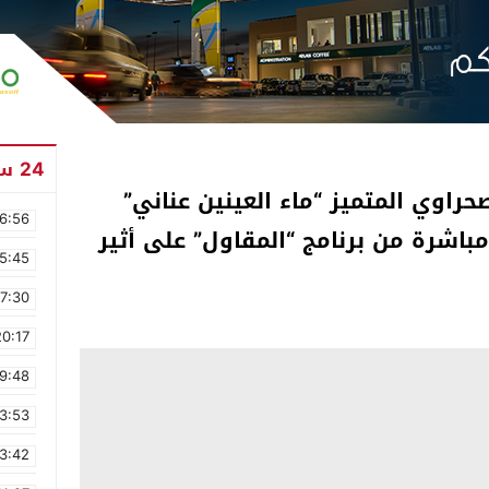
24 ساعة
لإعلامي الصحراوي المتميز “ماء العينين عناني”
6:56
باشرة من برنامج “المقاول” على أثير
5:45
17:30
20:17
9:48
3:53
3:42