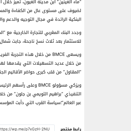
“ماء العينين” ابن مدينة العيون، تميز خلال ا
البنكية الرائدة في مجال التوجيه والدعم والا
وجدد البنك المغربي للتجارة الخارجية مع “الم
للاستثمار بعد ثلاث نسخ ناجحة، جابت شمال 
ويسعى BMCE من خلال هذه التجربة 
من خلال عديد التسهيلات التي يقدمها له
“المقاول” من قلب كبرى حواضر الأقاليم الجن
ويزكي مسؤولو BMCE وعلى ر
التنفيذي “براهيم التويمي بن جلون” من خلال
عبر العالم”؛سياسة القرب التي دأبت المؤ
رابط مختصر