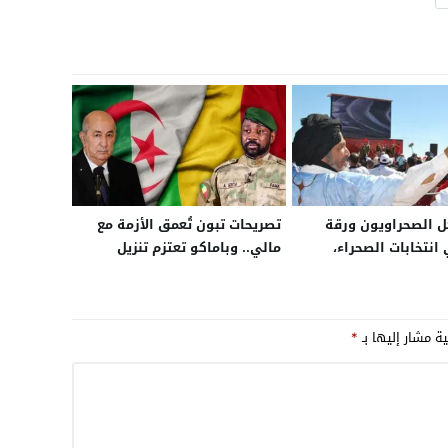
 الصحراويون ورقة
تصريحات تبون تُعمق الأزمة مع
انتخابات الصحراء،
مالي.. وباماكو تعتزم تنزيل
م منع رجال أعمال “التل”
ميثاقها الوطني للسلام بعد
ح؟
إنهاء اتفاق الجزائر
ية مشار إليها بـ
*