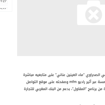
11:27
17:55
2:21
2:09
16:15
0:49
1:09
17:20
 الصحراوي “ماء العينين عناني” على متابعيه مباشرة
مساء يوم غد الثلاثاء ابتداء من الساعة الخامسة عبر أثير راديو mfm وصفحته على موقع التواصل
ن برنامج “المقاول”، بدعم من البنك المغربي للتجارة