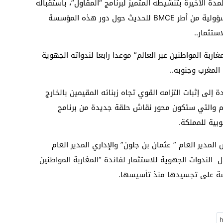
لمدة الأخيرة بتنشيطه المتميز لبرنامج “المقاول”، باستقباله
لضيوف على مستوى عال من الكفاءة والمسؤولية من أطر BMCE للحديث حول دور هذه المؤسسة
ستثمار..
غاربة المواطنين عبر العالم” موعدا رابعا لندواته الجهوية
المغرب وجنوبه..
الفريدة إلى إثبات التزامه القوي تجاه زبنائه المقيمين بالخارج
م والتي ستكون محور نقاش حلقة جديدة من برنامج
وبية للمملكة.
أسهم الرئيس المدير العام ” عثمان بن جلون” والإداري المدير العام
 الندوات الجهوية للاستثمار لفائدة “المغاربة المواطنين
سسة على تجسيدها منذ تأسيسها.