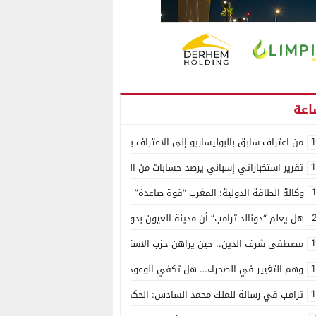
1
من اعتراف سابق بالبوليساريو إلى الاعتراف بسيادة المغرب على الصحراء.. كول
1
تقرير استخباراتي إسباني يرصد حسابات من الجزائر وأرقاما بـ”213+” ضمن حملة رقمية منظمة حرّضت على اقتحام سبتة
وكالة الطاقة الدولية: المغرب “قوة صاعدة” في سوق المعادن الاستراتيجية ال
هل يعلم “دونالد ترامب” أن مدينة العيون بدون ماء؟
1
مصطفى شرف الدين.. حين يراهن حزب الاستقلال على الكفاءة ويمنح الشباب ف
1
وهم التغيير في الصحراء… هل تكفي الوعود الفارغة لصناعة الواقع؟
1
ترامب في رسالة للملك محمد السادس: الحكم الذاتي هو الأساس الوحيد لحل ق