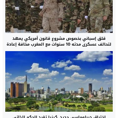
قلق إسباني بخصوص مشروع قانون أمريكي يمهد
لتحالف عسكري مدته 10 سنوات مع المغرب مخافة إعادة
رسم موازين القوة بمنطقة غرب المتوسط
اختراق ديبلوماسي جديد. كينيا تؤيد الحكم الذاتي