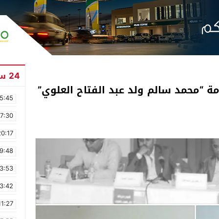
24 ساعة
ة “محمد سالم ولد عبد الفتاح العلوي”
5:45
17:30
20:17
9:48
3:53
3:42
11:27