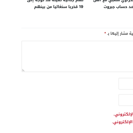
ضد حساب جبروت
19 مُخربا سنغاليا من بينهم
جزائري بتهم الشغب والاعتداء
والتخريب في نهائي “الكان”
ية مشار إليها بـ
*
لإلكتروني.
لإلكتروني.