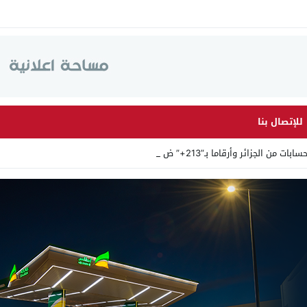
للإتصال بنا
زائر وأرقاما بـ”213+” ضمن حملة رقمي _