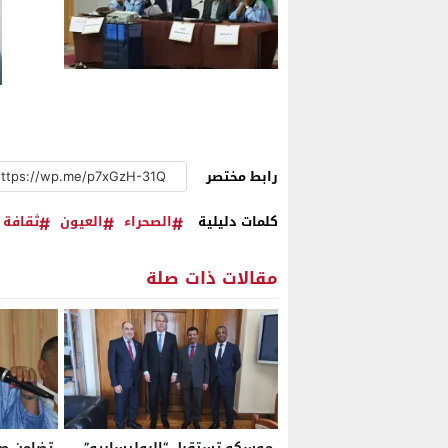
رابط مختصر
كلمات دليلية
الصحراء
العيون
ثقافة
مقالات ذات صلة
موسكو تستقبل “البوليساريو”
تضامن ص