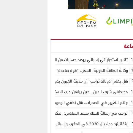
1
تقرير استخباراتي إسباني يرصد حسابات من الجزائر وأرقاما بـ”213+” ضمن حملة رقمية منظمة حرّضت على اقتحام سبتة
وكالة الطاقة الدولية: المغرب “قوة صاعدة” في سوق المعادن الاستراتيجية ال
هل يعلم “دونالد ترامب” أن مدينة العيون بدون ماء؟
1
مصطفى شرف الدين.. حين يراهن حزب الاستقلال على الكفاءة ويمنح الشباب ف
1
وهم التغيير في الصحراء… هل تكفي الوعود الفارغة لصناعة الواقع؟
1
ترامب في رسالة للملك محمد السادس: الحكم الذاتي هو الأساس الوحيد لحل ق
إينفاتينو: مونديال 2030 في المغرب وإسبانيا والبرتغال سيكون “الأجمل في التاريخ”