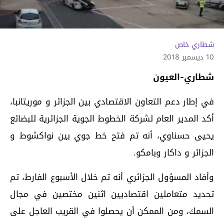
شطاري خاص
10 ديسمبر 2018
شطاري-العيون
في إطار دعم التعاون الاقتصادي بين الجزائر و موريتانبا،
أكد المدير العام لشركة الخطوط الجوية الجزائرية للبضائع
يحيى حسناوي، أنه تم فتح خط جوي بين نواكشوط و
الجزائر و داكار وبامكو.
وأفاد المسؤول الجزائري أنه تم خلال الأسبوع الفارط، تم
تحديد متعاملين اقتصاديين اثنين مختصين في مجال
السمك، ومن الممكن أن يحصلوا في القريب العاجل على