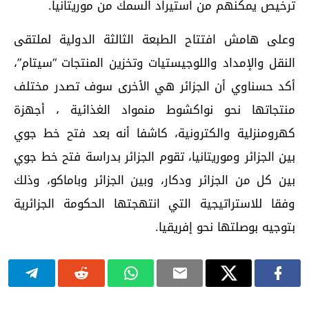
ترخيص يمكنهم من استيراد السمك من موريتانيا.
وعلى هامش افتتاح الطبعة الثالثة الدولية لملتقى
النقل والإمداد واللوجيستيات وتخزين المنتجات “سيتام”،
أكد حسناوي أن الجزائر هي الأخرى سوف تصدر مختلف
منتجاتها نحو نواكشوط منمواد الغذائية ، أجهزة
كهرومنزلية والكترونية، كاشفا أنه بعد فتح خط جوي
بين الجزائر وموريتانيا، تقوم الجزائر بدراسة فتح خط جوي
بين كل من الجزائر ودكار، وبين الجزائر وباماكو، وذلك
وفقا للاستراتيجية التي انتهجتها الحكومة الجزائرية
بتوجيه بوصلتها نحو إفريقيا.