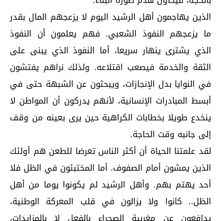
بالحجة، فيحاول هدم صورة البنّاء.
الذين يهاجمون أهل الرشيد اليوم لا يزعجهم المال بقدر
ما يزعجهم النفوذ الشعبي. فهم يعلمون أن النفوذ
الذي يشترى ينهار سريعا، أما النفوذ الذي يبنى على
الثقة والخدمة فيصعب اقتلاعه. ولذلك نراهم يفتشون
في النوايا بدل الإنجازات، ويبحثون عن الشبهة حتى في
أبسط المبادرات الإنسانية، لأنهم يدركون أن المواطن لا
ينخدع طويلا بخطابات الكراهية حين يرى بعينه من وقف
إلى جانبه وقت الحاجة.
لقد علمتنا الحياة أن أكثر الناس تعرضا للطعن هم أولئك
الذين يمشون أمام الصفوف. أما المختبئون في الظل فلا
أحد يهتم بهم. وأهل الرشيد لم يكونوا يوما من أهل
الظل.. كانوا ولا يزالون في قلب المعركة الوطنية،
يدافعون عن مغربية الصحراء بالفعل لا بالمزايدات،