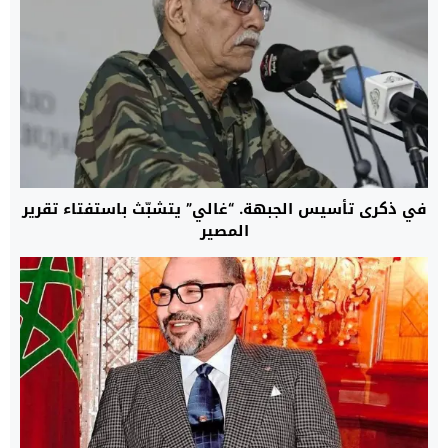
في ذكرى تأسيس الجبهة. “غالي” يتشبّث باستفتاء تقرير
المصير