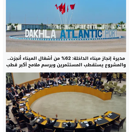
مديرة إنجاز ميناء الداخلة: 62% من أشغال الميناء أُنجزت..
والمشروع يستقطب المستثمرين ويرسم ملامح أكبر قطب
لوجستي بجنوب المغرب