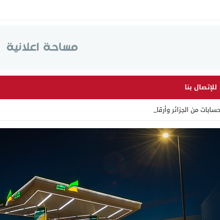
للإتصال بنا
 من الجزائر وأرقاما بـ”213+” _