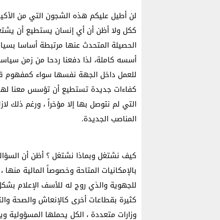
لن أطيل عليكم هذه الشجون التي من الأكيد
ككل ولا أظن أن أي إنسان يستطيع أن يشتغل
الحصيلة المتحدث عنها مرتبطة أساسا بسي
أسسه كاملة، لذا دفعنا ردحا من زمن سياسي 
للعمل داخل الجهة نفسها سواء كمفهوم قانو
كفاءات جديدة تستطيع أن تؤسس معنا لهذه ا
التي لم نتوصل بها إلا مؤخراً ، ورغم ذلك لا
المناصب الجديدة.
كيف نشتغل وبماذا نشتغل ؟ أظن أن السؤالين
بالإمكانيات المتاحة وخصوصاً المالية منها
للجهوية والذي روج له للأسف الإعلام بشكل
كثيرة بقطاعات أخرى كالإنعاش والصحة والت
وزارات متعددة ، الكل يحملها المسؤولية وي