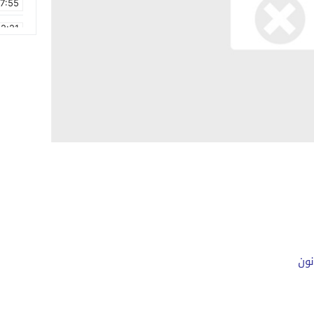
17:55
2:21
2:09
16:15
0:49
1:09
17:20
6:58
نون