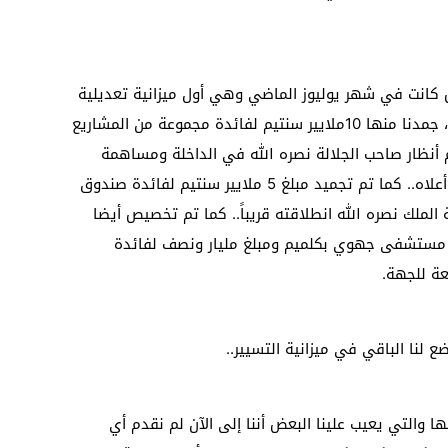
س كانت في شهر يوليوز الماضي وهي أول ميزانية تعديلية
برسم سنة 2016 مجموعها 23 مليار سنتيم ، جمدنا منها 10ملايير سنتيم لفائدة مجموعة من المشاريع
م أنظار صاحب الجلالة نصره الله في الداخلة ومساهمة
الجهة فيها برسم 2016 هو المبلغ المذكور أعلاه.. كما تم تجميد مبلغ 5 ملايير سنتيم لفائدة صندوق
 الملك نصره الله انطلاقته قريباً.. كما تم تخصيص أيضا
ر لبناء مستشفى جهوي بكلميم ومبلغ مليار ونصف لفائدة
عة للجهة.
لنا الباقي في ميزانية التسيير..
ا والتي يعيب علينا البعض أننا إلى الآن لم نقدم أي