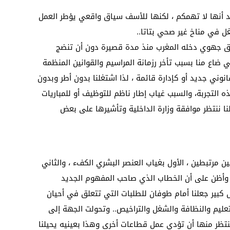
 أنها لا تهمكم ، لكنها للأسف سياق واقعي يؤطر العمل
 في مناخ غير صحي بتاتا..
اق جهوي دخله المغرب منذ مدة قصيرة دون أن تنضج
ضاع منا بسبب تأخر رزمانة المراسيم والقوانين المنظمة
ني جديد أو كإدارة قائمة ، لذا اشتغلنا بدون أطر وبدون
لتجربة، والسبب غياب إطار ناظم للتوظيف أو للمباريات
زلنا ننتظر موافقة وزارة الداخلية وتأشيرها على بعض
 مرتبطين ، الأول بغياب العنصر البشري الكفء ، والثاني
 ، وأظن على أن الخطاب الذي صاحب المفهوم الجديد
 كبير جعلنا أمام طوفان للطلبات التي تتعلق في أحيان
عليم والنظافة والشغل والتراخيص.. وتحولت الجهة إلى
نتظر منها أن تؤدي عمل قطاعات أخرى وهذا بعينيه يحيلنا