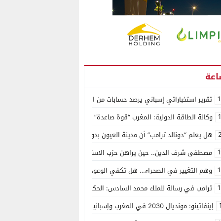
1
تقرير استخباراتي إسباني يرصد حسابات من الجزائر وأرقاما بـ”213+” ضمن حملة رقمية منظمة حرّضت على اقتحام سبتة
وكالة الطاقة الدولية: المغرب “قوة صاعدة” في سوق المعادن الاستراتيجية ال
هل يعلم “دونالد ترامب” أن مدينة العيون بدون ماء؟
1
مصطفى شرف الدين.. حين يراهن حزب الاستقلال على الكفاءة ويمنح الشباب ف
1
وهم التغيير في الصحراء… هل تكفي الوعود الفارغة لصناعة الواقع؟
1
ترامب في رسالة للملك محمد السادس: الحكم الذاتي هو الأساس الوحيد لحل ق
إينفاتينو: مونديال 2030 في المغرب وإسبانيا والبرتغال سيكون “الأجمل في التاريخ”