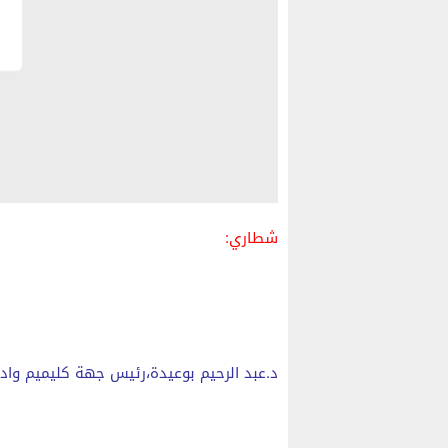
شطاري:
د.عبد الرحيم بوعيدة،رئيس جهة كليميم واد