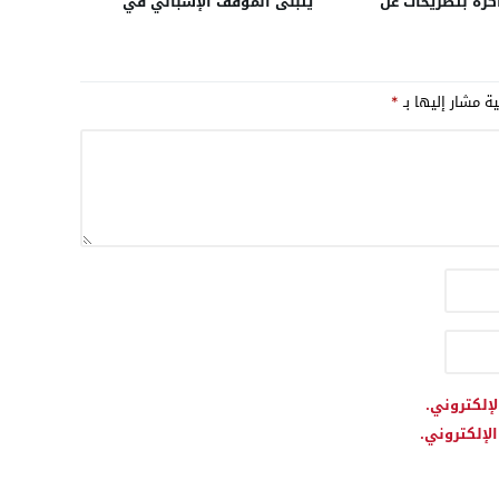
كرة بتصريحات عن
يتبنى الموقف الإسباني في
 الفرنسية”.. ويكشف عن
قضية الصحراء الداعم للحكم
دخول الجزائر
الذاتي
ية مشار إليها بـ
*
لإلكتروني.
لإلكتروني.