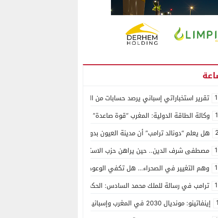
1
تقرير استخباراتي إسباني يرصد حسابات من الجزائر وأرقاما بـ”213+” ضمن حملة رقمية منظمة حرّضت على اقتحام سبتة
وكالة الطاقة الدولية: المغرب “قوة صاعدة” في سوق المعادن الاستراتيجية ال
هل يعلم “دونالد ترامب” أن مدينة العيون بدون ماء؟
1
مصطفى شرف الدين.. حين يراهن حزب الاستقلال على الكفاءة ويمنح الشباب ف
1
وهم التغيير في الصحراء… هل تكفي الوعود الفارغة لصناعة الواقع؟
1
ترامب في رسالة للملك محمد السادس: الحكم الذاتي هو الأساس الوحيد لحل ق
إينفاتينو: مونديال 2030 في المغرب وإسبانيا والبرتغال سيكون “الأجمل في التاريخ”