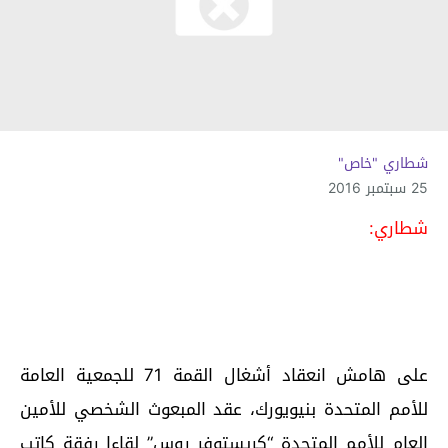
شطاري "خاص"
25 سبتمبر 2016
شطاري:
على هامش انعقاد أشغال القمة 71 للجمعية العامة
للأمم المتحدة بنيويورك، عقد المبعوث الشخصي للأمين
العام للأمم المتحدة “كريستوفر روس” لقاءا رفقة كاتب