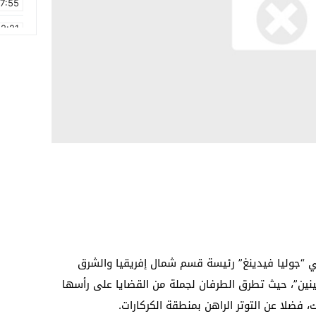
17:55
2:21
2:09
16:15
0:49
1:09
17:20
6:58
في “جوليا فيدينغ” رئيسة قسم شمال إفريقيا والشرق
عينين”، حيث تطرق الطرفان لجملة من القضايا على رأسها
، فضلا عن التوتر الراهن بمنطقة الكركارات.