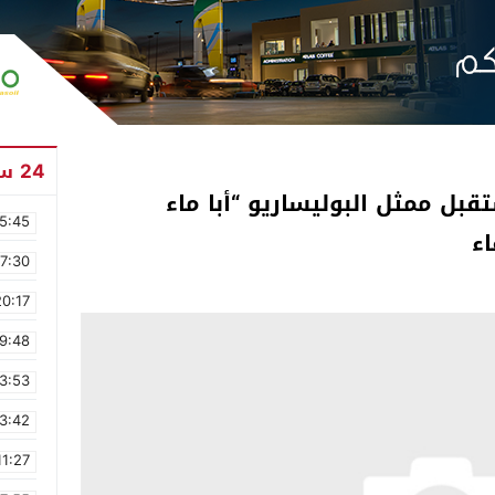
24 ساعة
تقبل ممثل البوليساريو “أبا ماء
5:45
اء
17:30
20:17
9:48
3:53
3:42
11:27