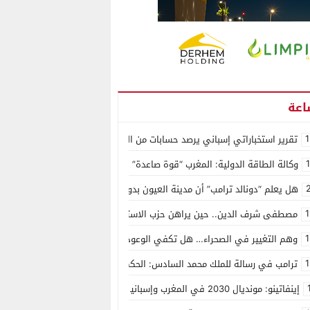
1
تقرير استخباراتي إسباني يرصد حسابات من الجزائر وأرقاما بـ”213+” ضمن حملة رقمية منظمة حرّضت على اقتحام سبتة
وكالة الطاقة الدولية: المغرب “قوة صاعدة” في سوق المعادن الاستراتيجية ال
هل يعلم “دونالد ترامب” أن مدينة العيون بدون ماء؟
1
مصطفى شرف الدين.. حين يراهن حزب الاستقلال على الكفاءة ويمنح الشباب ف
1
وهم التغيير في الصحراء… هل تكفي الوعود الفارغة لصناعة الواقع؟
1
ترامب في رسالة للملك محمد السادس: الحكم الذاتي هو الأساس الوحيد لحل ق
إينفاتينو: مونديال 2030 في المغرب وإسبانيا والبرتغال سيكون “الأجمل في التاريخ”