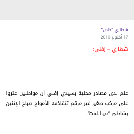
شطاري "خاص"
17 أكتوبر 2016
شطاري – إفني:
علم لدى مصادر محلية بسيدي إفني أن مواطنين عثروا
على مركب صغير غير مرقم تتقاذفه الأمواج صباح الإثنين
بشاطئ “ميراللفت”.