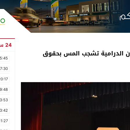
24 ساعة
نون الدرامية تشجب المس بحقوق
5:45
17:30
20:17
9:48
3:53
3:42
11:27