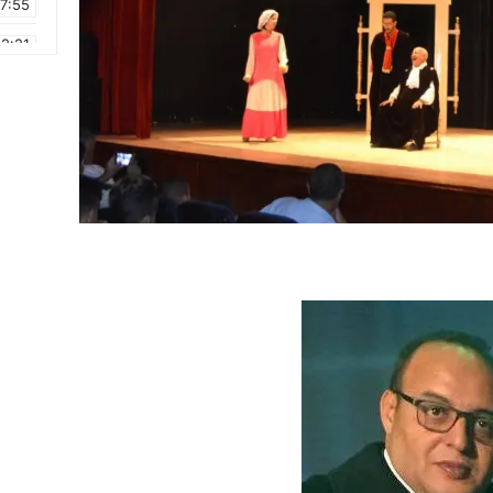
17:55
2:21
2:09
16:15
0:49
1:09
17:20
6:58