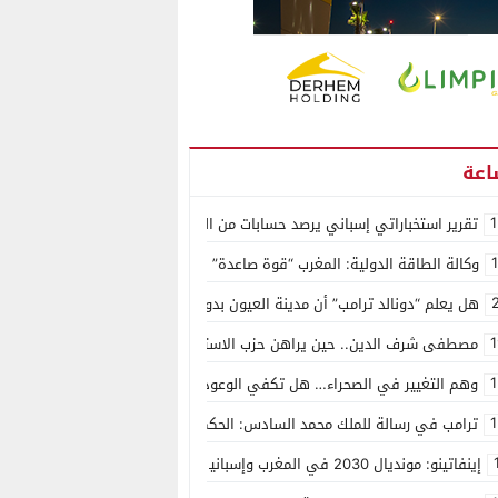
1
تقرير استخباراتي إسباني يرصد حسابات من الجزائر وأرقاما بـ”213+” ضمن حملة رقمية منظمة حرّضت على اقتحام سبتة
وكالة الطاقة الدولية: المغرب “قوة صاعدة” في سوق المعادن الاستراتيجية ال
هل يعلم “دونالد ترامب” أن مدينة العيون بدون ماء؟
1
مصطفى شرف الدين.. حين يراهن حزب الاستقلال على الكفاءة ويمنح الشباب ف
1
وهم التغيير في الصحراء… هل تكفي الوعود الفارغة لصناعة الواقع؟
1
ترامب في رسالة للملك محمد السادس: الحكم الذاتي هو الأساس الوحيد لحل ق
إينفاتينو: مونديال 2030 في المغرب وإسبانيا والبرتغال سيكون “الأجمل في التاريخ”