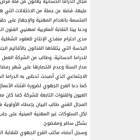
مجال الدراما الحسانية يعانون من قلة فرص 
عليها، فضلا عن جملة من الاختلالات التي ه
المتسمة بانعدام المهنية والإجهاز على حقوق
ودعا بينا النقابة المغربية لمهنيي الفنون ا
مدى احترام منفذي الإنتاج للعقود الشغلية ال
البخسة التي يتلقاها الفنانون بالأقاليم ا
للدراما الحسانية. وطالب من الشركة العمل ز
مدار السنة وعدم اقتصارها على شهر رمضان
الاجتماعي الذي أصبحت تحظى به الدراما الح
كما دعا الفرع الجهوي لضرورة اقتناء الأعم
العيون والقنوات التابعة للشركة كما كان م
المجال الفني طالب البيان بإعطاء الأولوية 
لكل السلوكات غير المهنية المبنية على جل
بشكل سافر ومفضوح.
وسجل أعضاء مكتب الفرع الجهوي للنقابة المغ