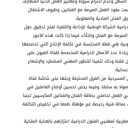
الشغل وعدم احترام شروط ومعايير العمل الدنيا المتعارف
مت عقود العمل المبرمة مع الفنانين، وظروف الاشتغال
 الفنان المادية والمعنوية.
لدرامية الشركة الوطنية للإذاعة والتلفزة لفتح تحقيق حول
مبرمة مع الفنان والتأكد فيما إذا كانت هذه الأجور
لجنوبية هي فعلا المحتسبة في تكلفة الإنتاج التي تخصصها
يادة عدد الأعمال الدرامية المخصصة لقناة العيون على
 فقط وذلك تثمينا للتطور المهني المضطرد والإشعاع
سانية.
ال المسرحية من الفرق المحترفة وبثها على شاشة قناة
عمولا به سابقا. وفيما يخص تحسين أوضاع العاملين في
في العمل لحاملي بطاقة الفنان والفنانين المكرسيين تجنبا
ب عمالة فنية رخيصة غير مؤهلة طمعا في تخفيض التكلفة
ربية لمهنيي الفنون الدرامية اعتزازهم بالعناية الملكية