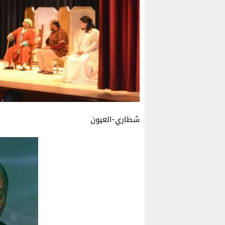
شطاري-العيون