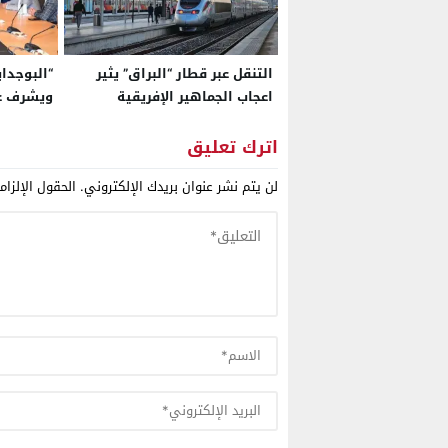
التنقل عبر قطار “البراق” يثير
“البوجداي
اعجاب الجماهير الإفريقية
ويشرف عل
بـ”الكان”.. ومصر تسير لتكون
مؤقتة
ثاني بلد إفريقي يمتلك قطارا
اترك تعليق
فائق السرعة
لن يتم نشر عنوان بريدك الإلكتروني.
الحقول الإلزام