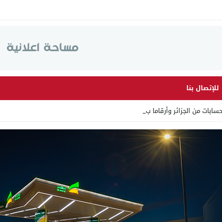
للإتصال بنا
 الجزائر وأرقاما بـ”213+” ضمن ح _