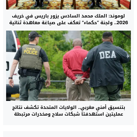
لوموند: الملك محمد السادس يزور باريس في خريف
2026.. ولجنة “حكماء” تعكف على صياغة معاهدة ثنائية
جديدة بين المغرب وفرنسا
بتنسيق أمني مغربي.. الولايات المتحدة تكشف نتائج
عمليتين استهدفتا شبكات سلاح ومخدرات مرتبطة
بكارتلات ومنظمات مصنفة إرهابية