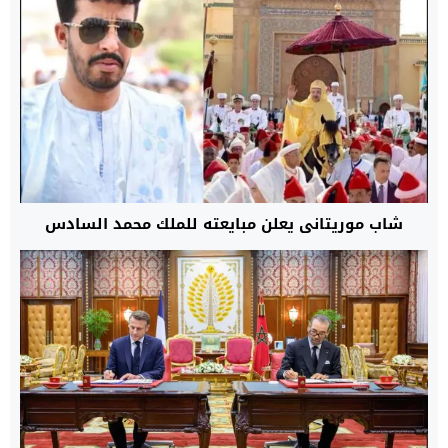
شاب موريتاني يعلن مبايعته للملك محمد السادس