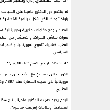
*3. البعد الاقتصادي: إدارة وتنظيم المعرض المغربي بنواكشوط*
لم يقتصر دور الدكتور مامينا على السياسة 
بنواكشوط*، الذي شكل دينامية اقتصادية فع
المعرض جمع مقاولات مغربية وموريتانية في 
قنوات مباشرة للشراكة والاستثمار بين الفاع
المغرب كشريك تنموي لموريتانيا، وأظهر قدر
السياسي.
*4. امتداد تاريخي لاسم “ماء العينين”*
موريتان
المغربي.
اليوم يعيد حفيده الدكتور مامينا إنتاج هذا
اقتصادية، وعلاقات إفريقية مباشرة*.