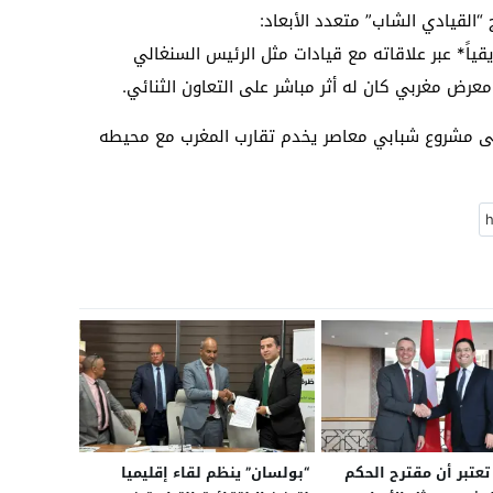
 “القيادي الشاب” متعدد الأبعاد:
قياً* عبر علاقاته مع قيادات مثل الرئيس السنغالي
 معرض مغربي كان له أثر مباشر على التعاون الثنائي.
لى مشروع شبابي معاصر يخدم تقارب المغرب مع محيطه
عتبر أن مقترح الحكم
“بولسان” ينظم لقاء إقليميا