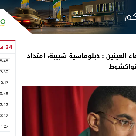
24 ساعة
اء العينين : دبلوماسية شبيبة، امتداد
5:45
بنواكشوط
17:30
20:17
9:48
3:53
3:42
11:27