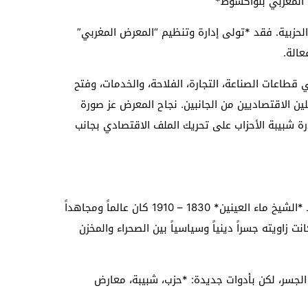
الحزبية. فقد *تولى إدارة وتنظيم “المعرض المغربي”
الة.
قطاعات الصناعة، التجارة، الفلاحة، والخدمات، وفتح
لين الاقتصاديين من الجانبين. نجاح المعرض عز صورة
ة شبيبة الأحزاب على تحريك الملف الاقتصادي بجانب
الدور الحالي يتقاطع مع إرث تاريخي كبير. فـ *الشيخ ماء العينين* 1830 – 1910 كان عالماً ومجاهداً
ياً بنى مدينة السمارة سنة 1897، وكانت زاويته جسراً دينياً وسياسياً بين الصحراء والمخزن
 الجسر، لكن بأدوات جديدة: *حزب، شبيبة، معارض