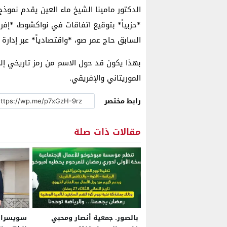
الدكتور مامينا الشيخ ماء العين يقدم نموذج
*حزبياً* بتوقيع اتفاقات في نواكشوط، *إفري
السابق حاج عمر صو، *واقتصادياً* عبر إدارة
بهذا يكون قد حول الاسم من رمز تاريخي إ
الموريتاني والإفريقي.
رابط مختصر
مقالات ذات صلة
بالصور. جمعية أنصار ومحبي
سويسرا ت