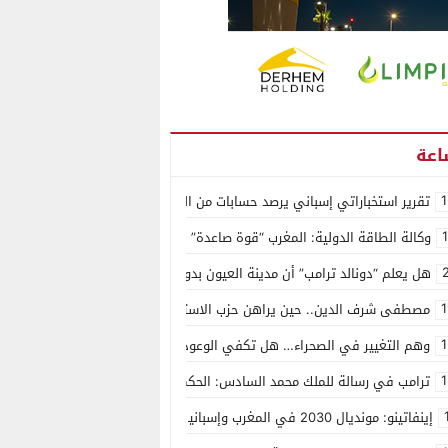
1
تقرير استخباراتي إسباني يرصد حسابات من الجزائر وأرقاما بـ”213+” ضمن حملة رقمية منظمة حرّضت على اقتحام سبتة
وكالة الطاقة الدولية: المغرب “قوة صاعدة” في سوق المعادن الاستراتيجية ال
هل يعلم “دونالد ترامب” أن مدينة العيون بدون ماء؟
1
مصطفى شرف الدين.. حين يراهن حزب الاستقلال على الكفاءة ويمنح الشباب ف
1
وهم التغيير في الصحراء… هل تكفي الوعود الفارغة لصناعة الواقع؟
1
ترامب في رسالة للملك محمد السادس: الحكم الذاتي هو الأساس الوحيد لحل ق
إينفاتينو: مونديال 2030 في المغرب وإسبانيا والبرتغال سيكون “الأجمل في التاريخ”