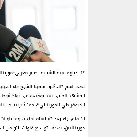
*1. دبلوماسية الشبيبة: جسر مغربي-موريتاني جديد*
تصدر اسم *الدكتور مامينا الشيخ ماء العيني
المشهد الحزبي بعد توقيعه في نواكشوط ع
الديمقراطي الموريتاني*، ممثلاً برئيسه النائب
الاتفاق جاء بعد *سلسلة لقاءات ومشاورات* 
موريتانيين، بهدف توسيع قنوات التواصل الحز