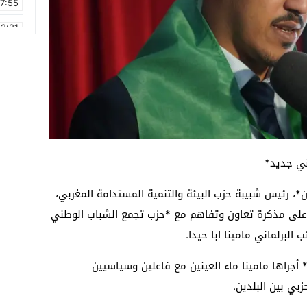
17:55
2:21
2:09
16:15
0:49
1:09
17:20
6:58
ن*، رئيس شبيبة حزب البيئة والتنمية المستدامة المغربي،
لى مذكرة تعاون وتفاهم مع *حزب تجمع الشباب الوطني
 البرلماني مامينا ابا حيدا.
أجراها مامينا ماء العينين مع فاعلين وسياسيين
بي بين البلدين.