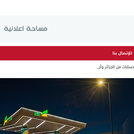
للإتصال بنا
ت من الجزائر وأرقاما بـ”213+_