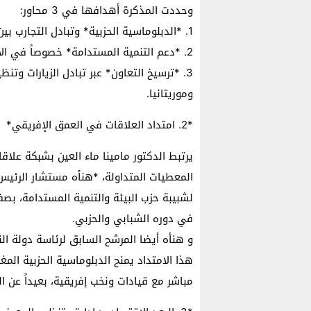
وحددت المذكرة أهدافها في 3 محاور:
1. *الدبلوماسية الحزبية* وتبادل التجارب بين الشباب السياسي.
2. *دعم التنمية المستدامة* خصوصاً في الأقاليم الصحراوية.
3. *ترسيخ التعاون* عبر تبادل الزيارات وت
وموريتانيا.
*2. امتداد العلاقات في العمق الإفريقي*
يرتبط الدكتور مامينا ماء العين بشبكة علا
المعطيات المتداولة، *هنأه مستشار الرئيس 
لشبيبة حزب البيئة والتنمية المستدامة، ب
في دوره الشبابي والحزبي.
و هنأه أيضا المرشح السابق لرئاسة دولة الني
هذا الامتداد يمنح الدبلوماسية الحزبية المغ
مباشر مع قيادات ونخب إفريقية، بعيداً عن ا