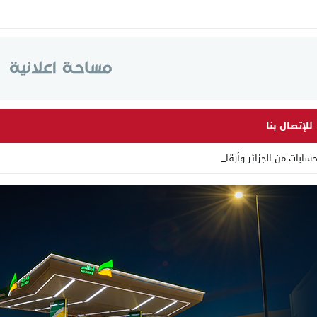
للإتصال بنا
ت من الجزائر وأرقاما بـ”213+_