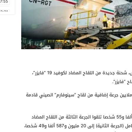
17:55
2:21
2:09
16:15
0:49
1:09
17:20
من المرتقب أن يتلقى المغرب، اليوم الخميس، شحنة جديدة من اللقاح المضاد لكوفيد 19 “فايزر”،
6:58
يين جرعة إضافية من لقاح “سينوفارم” الصيني قادمة
وأعلنت وزارة الصحة، أمس الأربعاء، أن 343 ألفا و55 شخصا تلقوا الجرعة الثالثة من اللقاح المضاد
لـ(كوفيد-19)، بينما وصل عدد الملقحين بالكامل (الجرعة الثانية) إلى 20 مليون و587 ألفا و49 شخصا،