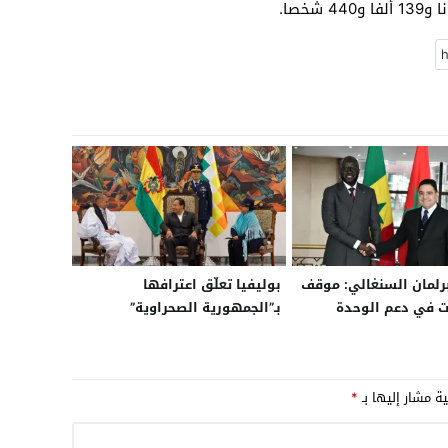
رلمان السنغالي: موقف
بوليفيا تعلّق اعترافها
بت في دعم الوحدة
بـ”الجمهورية الصحراوية”
للمغرب
وتستأنف علاقاتها مع المغرب
ية مشار إليها بـ
*