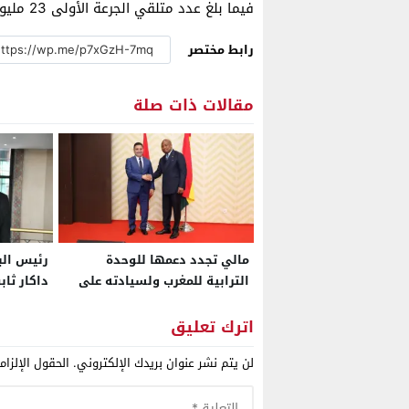
فيما بلغ عدد متلقي الجرعة الأولى 23 مليونا و139 ألفا و440 شخصا.
رابط مختصر
مقالات ذات صلة
مالي تجدد دعمها للوحدة
رئيس الب
الترابية للمغرب ولسيادته على
داكار ثا
منطقة الصحراء
الترابية 
اترك تعليق
لن يتم نشر عنوان بريدك الإلكتروني.
الحقول الإلزام