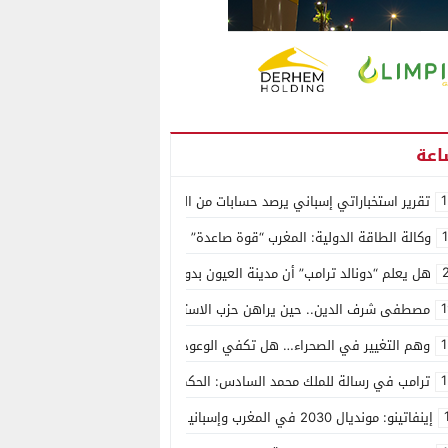
1
تقرير استخباراتي إسباني يرصد حسابات من الجزائر وأرقاما بـ”213+” ضمن حملة رقمية منظمة حرّضت على اقتحام سبتة
وكالة الطاقة الدولية: المغرب “قوة صاعدة” في سوق المعادن الاستراتيجية ال
هل يعلم “دونالد ترامب” أن مدينة العيون بدون ماء؟
1
مصطفى شرف الدين.. حين يراهن حزب الاستقلال على الكفاءة ويمنح الشباب ف
1
وهم التغيير في الصحراء… هل تكفي الوعود الفارغة لصناعة الواقع؟
1
ترامب في رسالة للملك محمد السادس: الحكم الذاتي هو الأساس الوحيد لحل ق
إينفاتينو: مونديال 2030 في المغرب وإسبانيا والبرتغال سيكون “الأجمل في التاريخ”