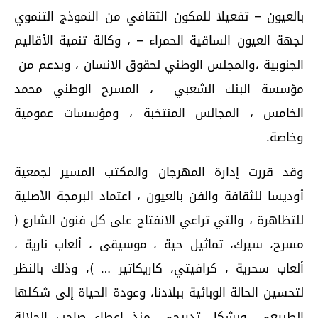
بالعيون – تفعيلا للمكون الثقافي من النموذج التنموي
لجهة العيون الساقية الحمراء – ، وكالة تنمية الأقاليم
الجنوبية ،والمجلس الوطني لحقوق الانسان ، وبدعم من
مؤسسة البنك الشعبي ، المسرح الوطني محمد
الخامس ، المجالس المنتخبة ، ومؤسسات عمومية
وخاصة.
وقد قررت إدارة المهرجان والمكتب المسير لجمعية
أوديسا للثقافة والفن بالعيون ، اعتماد البرمجة الأصلية
للتظاهرة ، والتي تراعي الانفتاح على كل فنون الشارع (
مسرح، سيرك، تماثيل حية ، موسيقى ، ألعاب نارية ،
ألعاب سحرية ، كرافيتي، كاريكاتير … )، وذلك بالنظر
لتحسين الحالة الوبائية ببلادنا، وعودة الحياة إلى شكلها
الطبيعي، وبشكل تدريجي، منذ إعطاء صاحب الجلالة