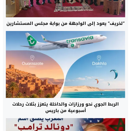
“لخريف” يعود إلى الواجهة من بوابة مجلس المستشارين
الربط الجوي نحو ورزازات والداخلة يتعزز بثلاث رحلات
أسبوعية من باريس