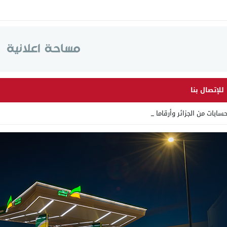
للإتصال بنا
من الجزائر وأرقاما بـ”213+” ض _