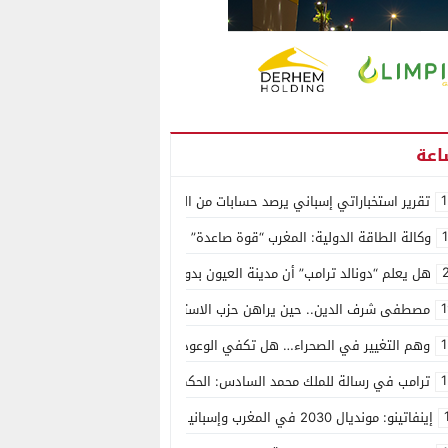
1
تقرير استخباراتي إسباني يرصد حسابات من الجزائر وأرقاما بـ”213+” ضمن حملة رقمية منظمة حرّضت على اقتحام سبتة
وكالة الطاقة الدولية: المغرب “قوة صاعدة” في سوق المعادن الاستراتيجية ال
هل يعلم “دونالد ترامب” أن مدينة العيون بدون ماء؟
1
مصطفى شرف الدين.. حين يراهن حزب الاستقلال على الكفاءة ويمنح الشباب ف
1
وهم التغيير في الصحراء… هل تكفي الوعود الفارغة لصناعة الواقع؟
1
ترامب في رسالة للملك محمد السادس: الحكم الذاتي هو الأساس الوحيد لحل ق
إينفاتينو: مونديال 2030 في المغرب وإسبانيا والبرتغال سيكون “الأجمل في التاريخ”