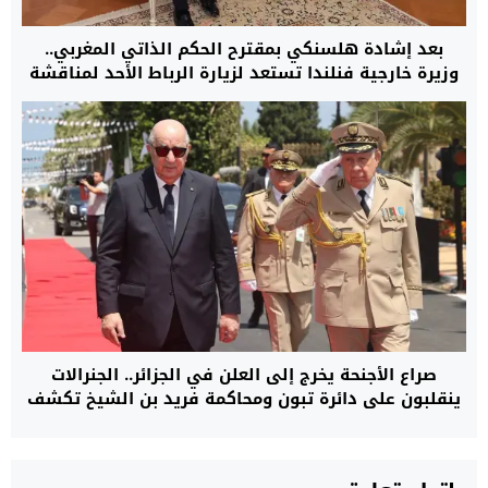
بعد إشادة هلسنكي بمقترح الحكم الذاتي المغربي..
وزيرة خارجية فنلندا تستعد لزيارة الرباط الأحد لمناقشة
قضية الصحراء وتعزيز العلاقات التجارية
صراع الأجنحة يخرج إلى العلن في الجزائر.. الجنرالات
ينقلبون على دائرة تبون ومحاكمة فريد بن الشيخ تكشف
أكبر معركة تصفية نفوذ بين الرئاسة والمؤسسة
العسكرية