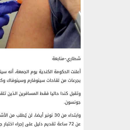
شطاري-منابعة
أعلنت الحكومة الكندية يوم الجمعة، أنه س
بجرعات من لقاحات سينوفارم وسينوفاك وكوفا
وتقبل كندا حاليا فقط المسافرين الذين تلقو
جونسون.
وابتداء من 30 نونبر أيضا، لن يُطل
عن 72 ساعة تقديم دليل على إجراء اختبار جزيئي سلبي لدخول البلاد مرة أخرى.