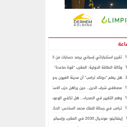
1
تقرير استخباراتي إسباني يرصد حسابات من الجزائر وأرقاما بـ”213+” ضمن حملة رقمية منظمة حرّضت على اقتحام سبتة
وكالة الطاقة الدولية: المغرب “قوة صاعدة” في سوق المعادن الاستراتيجية ال
هل يعلم “دونالد ترامب” أن مدينة العيون بدون ماء؟
1
مصطفى شرف الدين.. حين يراهن حزب الاستقلال على الكفاءة ويمنح الشباب ف
1
وهم التغيير في الصحراء… هل تكفي الوعود الفارغة لصناعة الواقع؟
1
ترامب في رسالة للملك محمد السادس: الحكم الذاتي هو الأساس الوحيد لحل ق
إينفاتينو: مونديال 2030 في المغرب وإسبانيا والبرتغال سيكون “الأجمل في التاريخ”