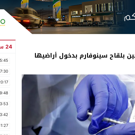
24 ساعة
ين بلقاح سينوفارم بدخول أراضيها
5:45
17:30
20:17
9:48
3:53
3:42
11:27