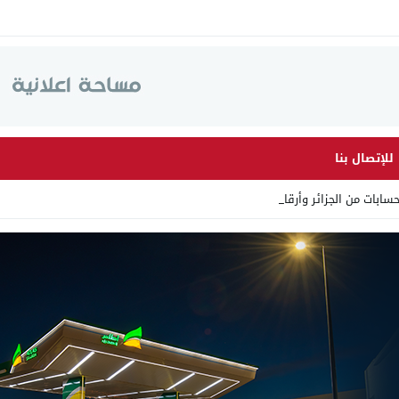
للإتصال بنا
ت من الجزائر وأرقاما بـ”213+_