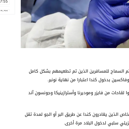
17:55
2:21
2:09
16:15
0:49
1:09
17:20
يتم السماح للمسافرين الذين تم تطعيمهم بشكل كامل
6:58
كسين بدخول كندا اعتبارا من نهاية نونبر.
ا لقاحات من فايزر وموديرنا وأسترازينيكا وجونسون آند
ب من الأشخاص الذين يغادرون كندا عن طريق البر أو الجو لمدة تقل