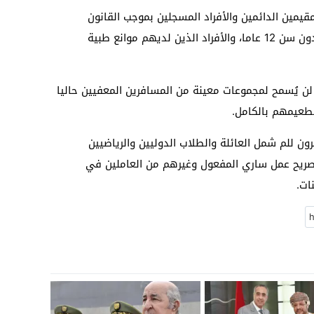
قيمين الدائمين والأفراد المسجلين بموجب القانون
الهندي، بالإضافة إلى الأطفال المصحوبين دون سن 12 عاما، والأفراد الذين لديهم موانع طبية
بدءا من 15 يناير المقبل، لن يُسمح لمجموعات معينة من المسافرين المعفيين حاليا
تطعيمهم بالكامل.
ن للم شمل العائلة والطلاب الدوليين والرياضيين
 تصريح عمل ساري المفعول وغيرهم من العاملين في
ات.