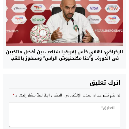
الركراكي: نهائي كأس إفريقيا سَيُلعب بين أفضل منتخبين
في الدورة.. و”حنا مكنحنيوش الراس” وسنفوز باللقب
اترك تعليق
لن يتم نشر عنوان بريدك الإلكتروني.
الحقول الإلزامية مشار إليها بـ
*