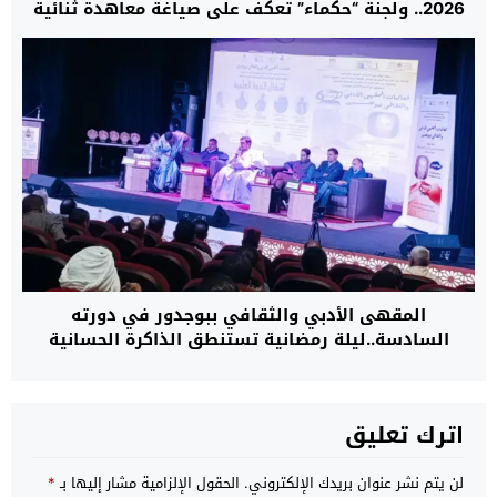
2026.. ولجنة “حكماء” تعكف على صياغة معاهدة ثنائية
جديدة بين المغرب وفرنسا
المقهى الأدبي والثقافي ببوجدور في دورته
السادسة..ليلة رمضانية تستنطق الذاكرة الحسانية
وتفكك سرديات الدراسات الكولونيالية
اترك تعليق
لن يتم نشر عنوان بريدك الإلكتروني.
الحقول الإلزامية مشار إليها بـ
*