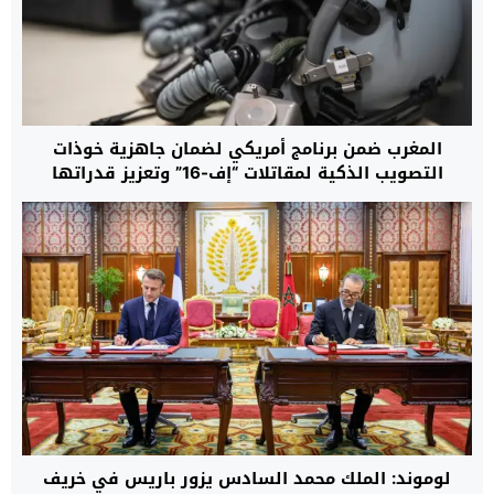
المغرب ضمن برنامج أمريكي لضمان جاهزية خوذات
التصويب الذكية لمقاتلات “إف-16” وتعزيز قدراتها
القتالية حتى عام 2032
لوموند: الملك محمد السادس يزور باريس في خريف