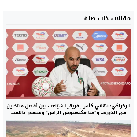
مقالات ذات صلة
الركراكي: نهائي كأس إفريقيا سَيُلعب بين أفضل منتخبين
في الدورة.. و”حنا مكنحنيوش الراس” وسنفوز باللقب