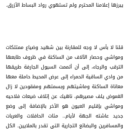
يبرزها إعلامنا المحترم ولم تستهوي رواد البساط الأزرق.
قلنا لا بأس لا وجه للمقارنة بين شهيد وضياع ممتلكات
ومواشي وحصار الآلاف من الساكنة في ظروف طابعها
الترقب والرجاء، إلى أن أتممت السيول الجارفة طريقها
من وادي الساقية الحمراء إلى عرض المحيط حاملة معها
معاناة الساكنة وماشيتهم وبسمتهم ومفقودين لا زال
الغموض يلف مصيرهم، ناهيك عن إتلاف ضيعات فلاحيه
ومواشي بإقليم العيون هو الأخر بالإضافة إلى وضع
جديد عاشته الجهة لأيام.. مئات الحافلات والعربات
والمسافرين والبضائع التجارية التي تقدر بالملايين. الكل