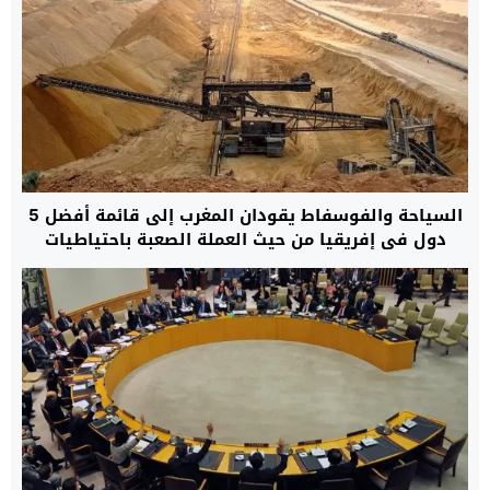
السياحة والفوسفاط يقودان المغرب إلى قائمة أفضل 5
دول في إفريقيا من حيث العملة الصعبة باحتياطيات
قياسية بلغت 48,6 مليار دولار