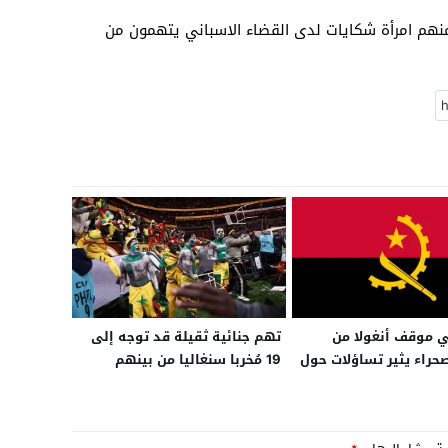
م امرأة شكايات لدى القضاء الاسباني يتهمون من
 موقف أنغولا من
تهم جنائية ثقيلة قد توجه إلى
حراء يثير تساؤلات حول
19 مُخربا سنغاليا من بينهم
ا الدبلوماسية
جزائري بتهم الشغب والاعتداء
والتخريب في نهائي “الكان”