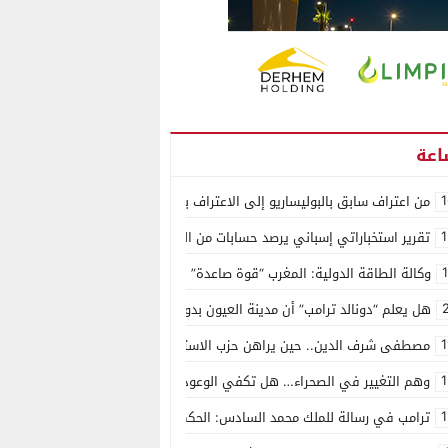
1
من اعتراف سابق بالبوليساريو إلى الاعتراف بسيادة المغرب على الصحراء.. كول
1
تقرير استخباراتي إسباني يرصد حسابات من الجزائر وأرقاما بـ”213+” ضمن حملة رقمية منظمة حرّضت على اقتحام سبتة
وكالة الطاقة الدولية: المغرب “قوة صاعدة” في سوق المعادن الاستراتيجية ال
هل يعلم “دونالد ترامب” أن مدينة العيون بدون ماء؟
1
مصطفى شرف الدين.. حين يراهن حزب الاستقلال على الكفاءة ويمنح الشباب ف
1
وهم التغيير في الصحراء… هل تكفي الوعود الفارغة لصناعة الواقع؟
1
ترامب في رسالة للملك محمد السادس: الحكم الذاتي هو الأساس الوحيد لحل ق