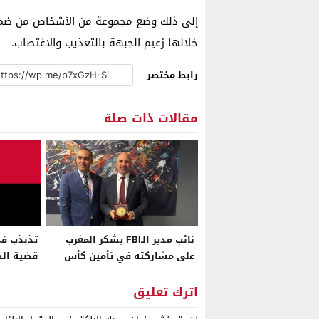
إلى ذلك وضع مجموعة من الأشخاص من ضمنه
خلالها زعيم الجبهة بالتعذيب والاغتصاب.
رابط مختصر
مقالات ذات صلة
نائب مدير الـFBI يشكر المغرب
تذبذب في
على مشاركته في تأمين كأس
قضية الص
العالم 2026
توازناته
اترك تعليق