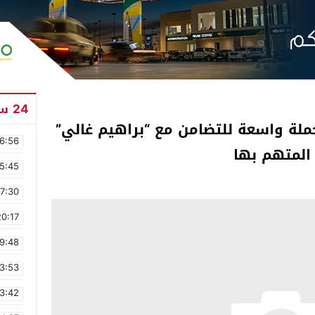
24 ساعة
ملة واسعة للتضامن مع “براهيم غالي”
6:56
المتهم بها
5:45
17:30
20:17
9:48
3:53
3:42