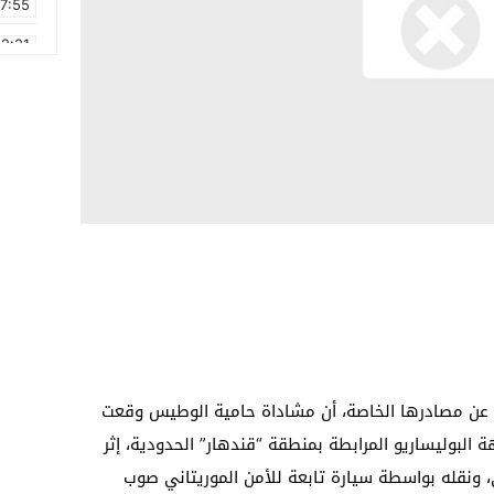
17:55
2:21
2:09
16:15
0:49
1:09
17:20
6:58
ا عن مصادرها الخاصة، أن مشاداة حامية الوطيس وقعت
هة البوليساريو المرابطة بمنطقة “قندهار” الحدودية، إثر
، ونقله بواسطة سيارة تابعة للأمن الموريتاني صوب