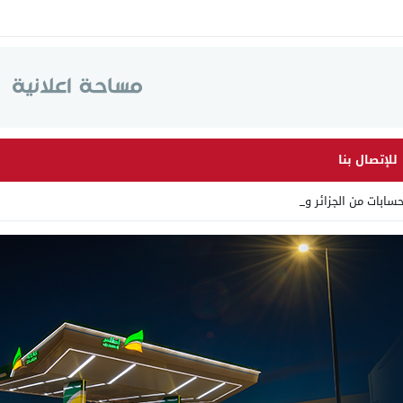
للإتصال بنا
سابات من الجزائر وأرقاما ب_