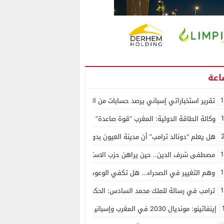
1
تقرير استخباراتي إسباني يرصد حسابات من الجزائر وأرقاما بـ”213+” ضمن حملة رقمية منظمة حرّضت على اقتحام سبتة
وكالة الطاقة الدولية: المغرب “قوة صاعدة” في سوق المعادن الاستراتيجية ال
هل يعلم “دونالد ترامب” أن مدينة العيون بدون ماء؟
1
مصطفى شرف الدين.. حين يراهن حزب الاستقلال على الكفاءة ويمنح الشباب ف
1
وهم التغيير في الصحراء… هل تكفي الوعود الفارغة لصناعة الواقع؟
1
ترامب في رسالة للملك محمد السادس: الحكم الذاتي هو الأساس الوحيد لحل ق
إينفاتينو: مونديال 2030 في المغرب وإسبانيا والبرتغال سيكون “الأجمل في التاريخ”