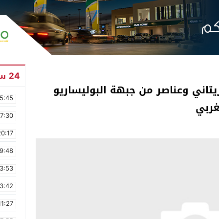
24 ساعة
يتاني وعناصر من جبهة البوليساريو
5:45
غربي
17:30
20:17
9:48
3:53
3:42
11:27