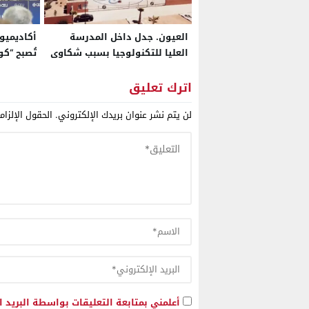
العيون. جدل داخل المدرسة
أكاديميو
العليا للتكنولوجيا بسبب شكاوى
تُصبح “كو
الطلبة من ضعف التكوين وآفاق
ثرواتها
ما بعد التخرج
اترك تعليق
لن يتم نشر عنوان بريدك الإلكتروني.
الحقول الإلزام
أعلمني بمتابعة التعليقات بواسطة البريد ا